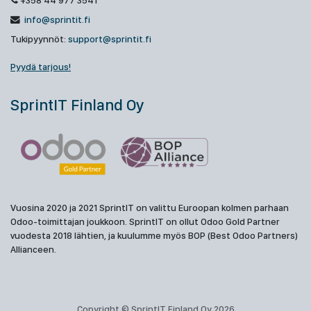
+358 44 977 3541
info@sprintit.fi
Tukipyynnöt:
support@sprintit.fi
Pyydä tarjous!
SprintIT Finland Oy
Vuosina 2020 ja 2021 SprintIT on valittu Euroopan kolmen parhaan
Odoo-toimittajan joukkoon. SprintIT on ollut Odoo Gold Partner
vuodesta 2018 lähtien, ja kuulumme myös BOP (Best Odoo Partners)
Allianceen.
Copyright © SprintIT Finland Oy 2026