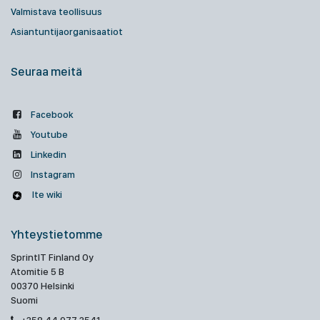
Valmistava teollisuus
Asiantuntijaorganisaatiot
Seuraa meitä
Facebook
Youtube
Linkedin
Instagram
Ite wiki
Yhteystietomme
SprintIT Finland Oy
Atomitie 5 B
00370 Helsinki
Suomi