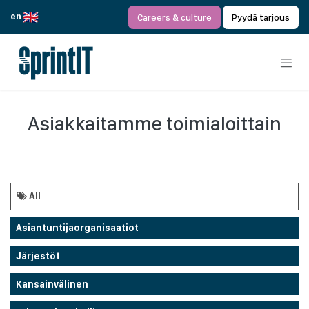
Siirry sisältöön
en
Careers & culture
Pyydä tarjous
Asiakkaitamme toimialoittain
All
Asiantuntijaorganisaatiot
Järjestöt
Kansainvälinen