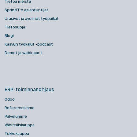
Tietoa meistä
SprintIT:n asiantuntijat
Urasivut ja avoimet työpaikat
Tietosuoja
Blogi
Kasvun työkalut -podcast
Demot ja webinaarit
ERP-toiminnanohjaus
Odoo
Referenssimme
Palvelumme
Vähittäiskauppa
Tukkukauppa