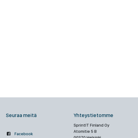
Seuraa meitä
Yhteystietomme
SprintIT Finland Oy
Atomitie 5 B
Facebook
00370 Helsinki