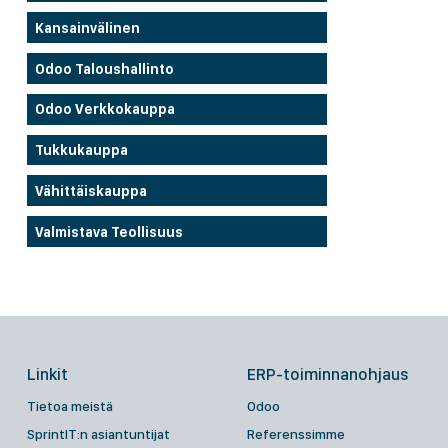
Kansainvälinen
Odoo Taloushallinto
Odoo Verkkokauppa
Tukkukauppa
Vähittäiskauppa
Valmistava Teollisuus
Linkit
ERP-toiminnanohjaus
Tietoa meistä
Odoo
SprintIT:n asiantuntijat
Referenssimme