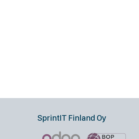
SprintIT Finland Oy