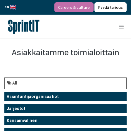
Siirry sisältöön
en
Careers & culture
Pyydä tarjous
Asiakkaitamme toimialoittain
All
Asiantuntijaorganisaatiot
Järjestöt
Kansainvälinen