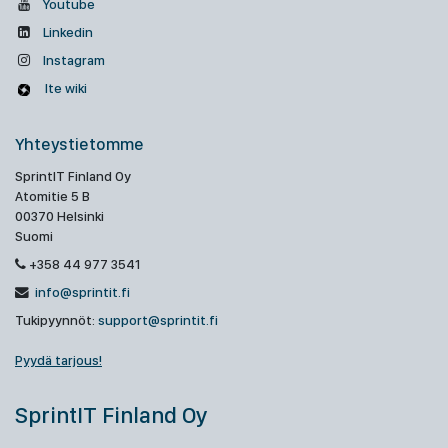
Youtube
Linkedin
Instagram
Ite wiki
Yhteystietomme
SprintIT Finland Oy
Atomitie 5 B
00370 Helsinki
Suomi
+358 44 977 3541
info@sprintit.fi
Tukipyynnöt:
support@sprintit.fi
Pyydä tarjous!
SprintIT Finland Oy