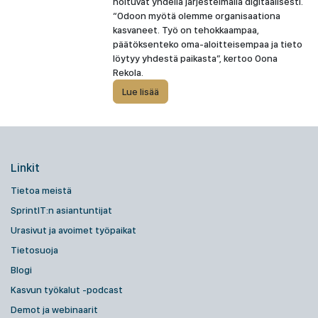
hoituvat yhdellä järjestelmällä digitaalisesti.
“Odoon myötä olemme organisaationa
kasvaneet. Työ on tehokkaampaa,
päätöksenteko oma-aloitteisempaa ja tieto
löytyy yhdestä paikasta”, kertoo Oona
Rekola.
Lue lisää
Linkit
Tietoa meistä
SprintIT:n asiantuntijat
Urasivut ja avoimet työpaikat
Tietosuoja
Blogi
Kasvun työkalut -podcast
Demot ja webinaarit