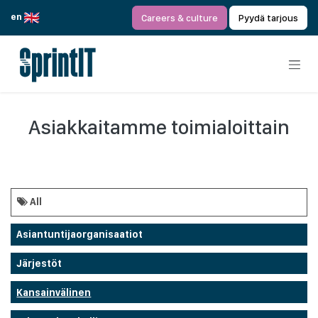
Siirry sisältöön
en
Careers & culture
Pyydä tarjous
Asiakkaitamme toimialoittain
All
Asiantuntijaorganisaatiot
Järjestöt
Kansainvälinen