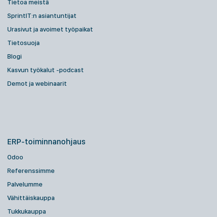
Tietoa meistä
SprintIT:n asiantuntijat
Urasivut ja avoimet työpaikat
Tietosuoja
Blogi
Kasvun työkalut -podcast
Demot ja webinaarit
ERP-toiminnanohjaus
Odoo
Referenssimme
Palvelumme
Vähittäiskauppa
Tukkukauppa