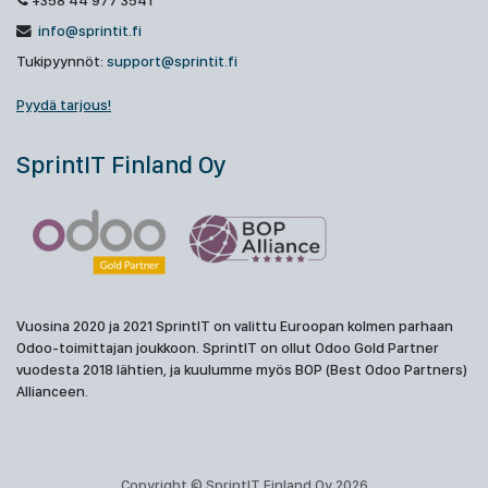
+358 44 977 3541
info@sprintit.fi
Tukipyynnöt:
support@sprintit.fi
Pyydä tarjous!
SprintIT Finland Oy
Vuosina 2020 ja 2021 SprintIT on valittu Euroopan kolmen parhaan
Odoo-toimittajan joukkoon. SprintIT on ollut Odoo Gold Partner
vuodesta 2018 lähtien, ja kuulumme myös BOP (Best Odoo Partners)
Allianceen.
Copyright © SprintIT Finland Oy 2026