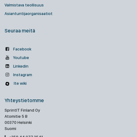
Valmistava teollisuus
Asiantuntijaorganisaatiot
Seuraa meitä
Facebook
Youtube
Linkedin
Instagram
Ite wiki
Yhteystietomme
SprintIT Finland Oy
Atomitie 5 B
00370 Helsinki
Suomi