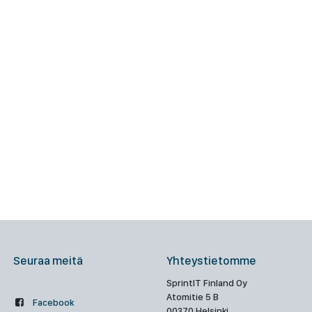
Seuraa meitä
Yhteystietomme
SprintIT Finland Oy
Atomitie 5 B
Facebook
00370 Helsinki