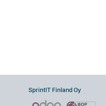
SprintIT Finland Oy