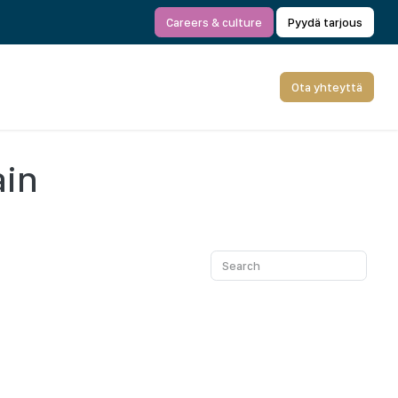
Careers & culture
Pyydä tarjous
Ota yhteyttä
ain