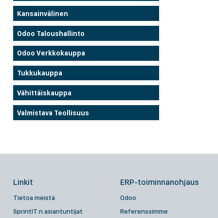
Kansainvälinen
Odoo Taloushallinto
Odoo Verkkokauppa
Tukkukauppa
Vähittäiskauppa
Valmistava Teollisuus
Linkit
ERP-toiminnanohjaus
Tietoa meistä
Odoo
SprintIT:n asiantuntijat
Referenssimme