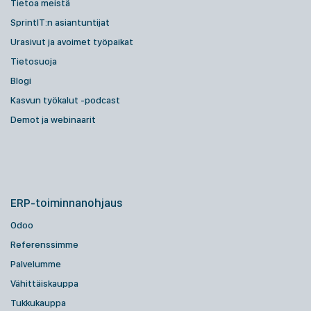
Tietoa meistä
SprintIT:n asiantuntijat
Urasivut ja avoimet työpaikat
Tietosuoja
Blogi
Kasvun työkalut -podcast
Demot ja webinaarit
ERP-toiminnanohjaus
Odoo
Referenssimme
Palvelumme
Vähittäiskauppa
Tukkukauppa