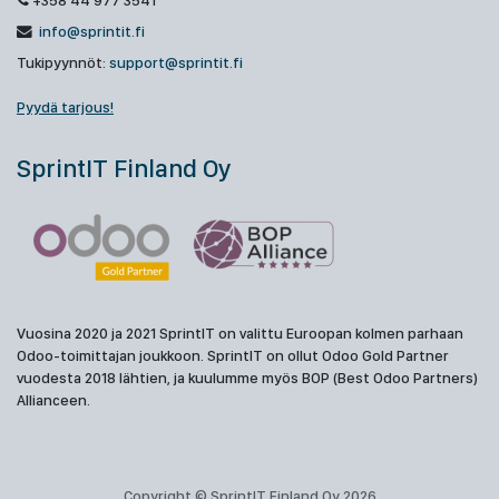
+358 44 977 3541
info@sprintit.fi
Tukipyynnöt:
support@sprintit.fi
Pyydä tarjous!
SprintIT Finland Oy
Vuosina 2020 ja 2021 SprintIT on valittu Euroopan kolmen parhaan
Odoo-toimittajan joukkoon. SprintIT on ollut Odoo Gold Partner
vuodesta 2018 lähtien, ja kuulumme myös BOP (Best Odoo Partners)
Allianceen.
Copyright © SprintIT Finland Oy 2026