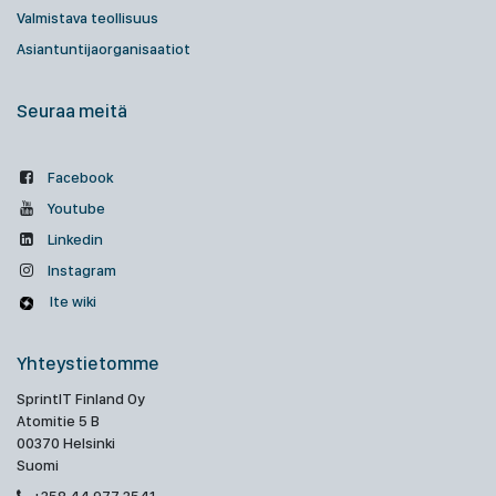
Valmistava teollisuus
Asiantuntijaorganisaatiot
Seuraa meitä
Facebook
Youtube
Linkedin
Instagram
Ite wiki
Yhteystietomme
SprintIT Finland Oy
Atomitie 5 B
00370 Helsinki
Suomi