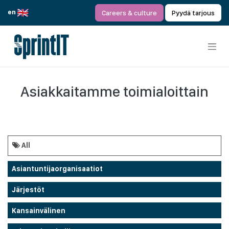
Siirry sisältöön
en
Careers & culture
Pyydä tarjous
Asiakkaitamme toimialoittain
All
Asiantuntijaorganisaatiot
Järjestöt
Kansainvälinen