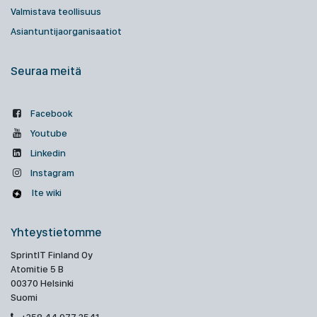
Valmistava teollisuus
Asiantuntijaorganisaatiot
Seuraa meitä
Facebook
Youtube
Linkedin
Instagram
Ite wiki
Yhteystietomme
SprintIT Finland Oy
Atomitie 5 B
00370 Helsinki
Suomi