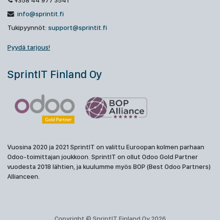
+358 44 977 3541
info@sprintit.fi
Tukipyynnöt:
support@sprintit.fi
Pyydä tarjous!
SprintIT Finland Oy
Vuosina 2020 ja 2021 SprintIT on valittu Euroopan kolmen parhaan
Odoo-toimittajan joukkoon. SprintIT on ollut Odoo Gold Partner
vuodesta 2018 lähtien, ja kuulumme myös BOP (Best Odoo Partners)
Allianceen.
Copyright © SprintIT Finland Oy 2026