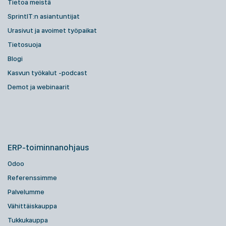
Tietoa meistä
SprintIT:n asiantuntijat
Urasivut ja avoimet työpaikat
Tietosuoja
Blogi
Kasvun työkalut -podcast
Demot ja webinaarit
ERP-toiminnanohjaus
Odoo
Referenssimme
Palvelumme
Vähittäiskauppa
Tukkukauppa