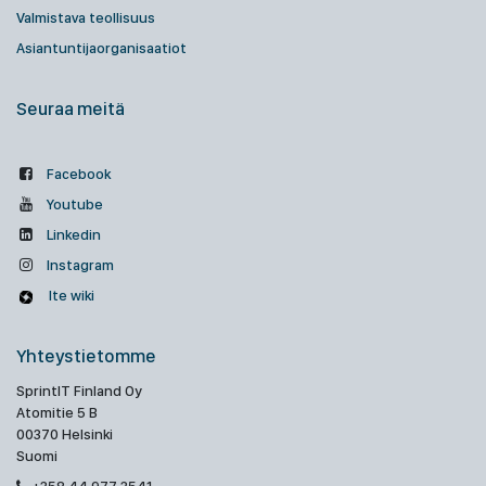
Valmistava teollisuus
Asiantuntijaorganisaatiot
Seuraa meitä
Facebook
Youtube
Linkedin
Instagram
Ite wiki
Yhteystietomme
SprintIT Finland Oy
Atomitie 5 B
00370 Helsinki
Suomi