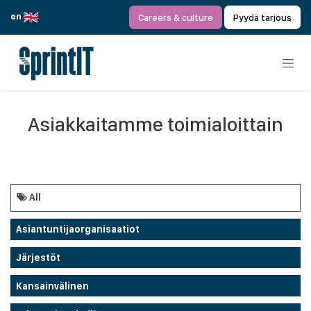
Siirry sisältöön
en
Careers & culture
Pyydä tarjous
Asiakkaitamme toimialoittain
All
Asiantuntijaorganisaatiot
Järjestöt
Kansainvälinen