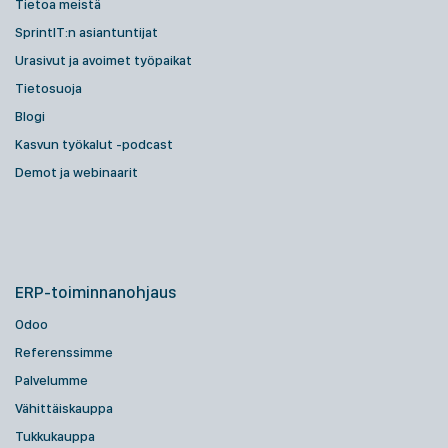
Tietoa meistä
SprintIT:n asiantuntijat
Urasivut ja avoimet työpaikat
Tietosuoja
Blogi
Kasvun työkalut -podcast
Demot ja webinaarit
ERP-toiminnanohjaus
Odoo
Referenssimme
Palvelumme
Vähittäiskauppa
Tukkukauppa