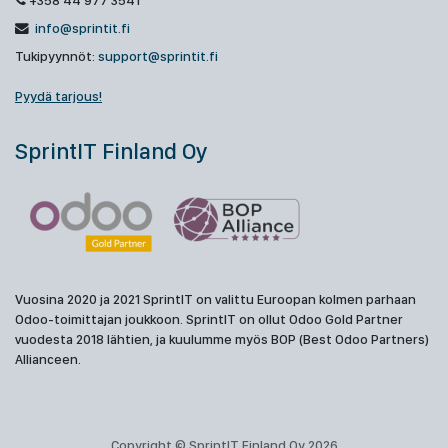
+358 44 977 3541
info@sprintit.fi
Tukipyynnöt:
support@sprintit.fi
Pyydä tarjous!
SprintIT Finland Oy
Vuosina 2020 ja 2021 SprintIT on valittu Euroopan kolmen parhaan
Odoo-toimittajan joukkoon. SprintIT on ollut Odoo Gold Partner
vuodesta 2018 lähtien, ja kuulumme myös BOP (Best Odoo Partners)
Allianceen.
Copyright © SprintIT Finland Oy 2026