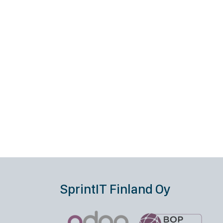
SprintIT Finland Oy