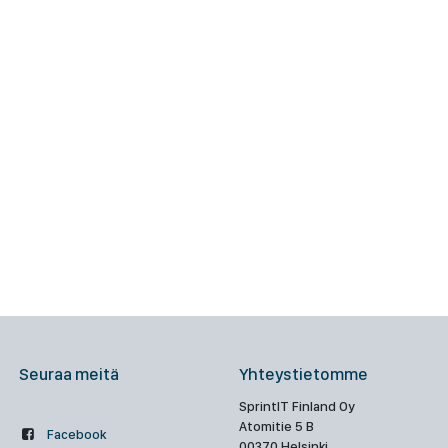
Seuraa meitä
Yhteystietomme
SprintIT Finland Oy
Atomitie 5 B
Facebook
00370 Helsinki