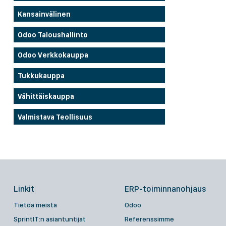
Kansainvälinen
Odoo Taloushallinto
Odoo Verkkokauppa
Tukkukauppa
Vähittäiskauppa
Valmistava Teollisuus
Linkit
ERP-toiminnanohjaus
Tietoa meistä
Odoo
SprintIT:n asiantuntijat
Referenssimme