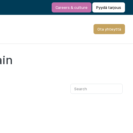
Careers & culture
Pyydä tarjous
Ota yhteyttä
ain