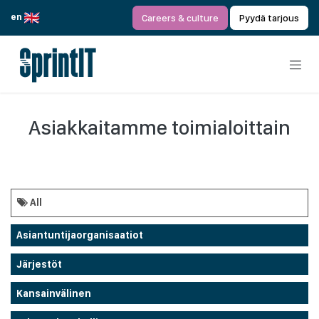
Siirry sisältöön
en
Careers & culture
Pyydä tarjous
Asiakkaitamme toimialoittain
All
Asiantuntijaorganisaatiot
Järjestöt
Kansainvälinen