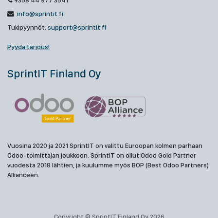
+358 44 977 3541
info@sprintit.fi
Tukipyynnöt:
support@sprintit.fi
Pyydä tarjous!
SprintIT Finland Oy
Vuosina 2020 ja 2021 SprintIT on valittu Euroopan kolmen parhaan
Odoo-toimittajan joukkoon. SprintIT on ollut Odoo Gold Partner
vuodesta 2018 lähtien, ja kuulumme myös BOP (Best Odoo Partners)
Allianceen.
Copyright © SprintIT Finland Oy 2026