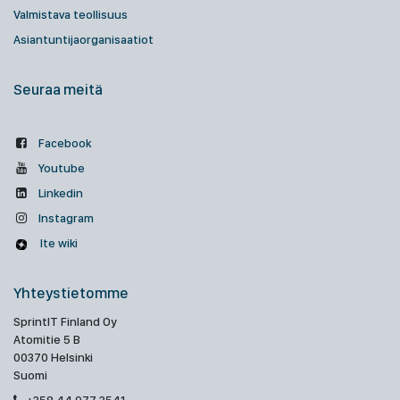
Valmistava teollisuus
Asiantuntijaorganisaatiot
Seuraa meitä
Facebook
Youtube
Linkedin
Instagram
Ite wiki
Yhteystietomme
SprintIT Finland Oy
Atomitie 5 B
00370 Helsinki
Suomi