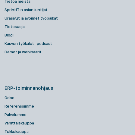
Tietoa meistä
SprintIT:n asiantuntijat
Urasivut ja avoimet työpaikat
Tietosuoja
Blogi
Kasvun työkalut -podcast
Demot ja webinaarit
ERP-toiminnanohjaus
Odoo
Referenssimme
Palvelumme
Vähittäiskauppa
Tukkukauppa