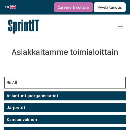
Siirry sisältöön
en
Careers & culture
Pyydä tarjous
Asiakkaitamme toimialoittain
All
Asiantuntijaorganisaatiot
Järjestöt
Kansainvälinen