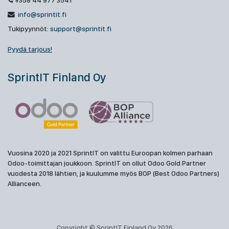
+358 44 977 3541
info@sprintit.fi
Tukipyynnöt:
support@sprintit.fi
Pyydä tarjous!
SprintIT Finland Oy
Vuosina 2020 ja 2021 SprintIT on valittu Euroopan kolmen parhaan
Odoo-toimittajan joukkoon. SprintIT on ollut Odoo Gold Partner
vuodesta 2018 lähtien, ja kuulumme myös BOP (Best Odoo Partners)
Allianceen.
Copyright © SprintIT Finland Oy 2026