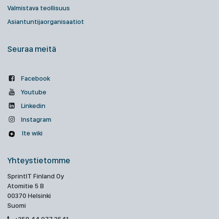
Valmistava teollisuus
Asiantuntijaorganisaatiot
Seuraa meitä
Facebook
Youtube
Linkedin
Instagram
Ite wiki
Yhteystietomme
SprintIT Finland Oy
Atomitie 5 B
00370 Helsinki
Suomi