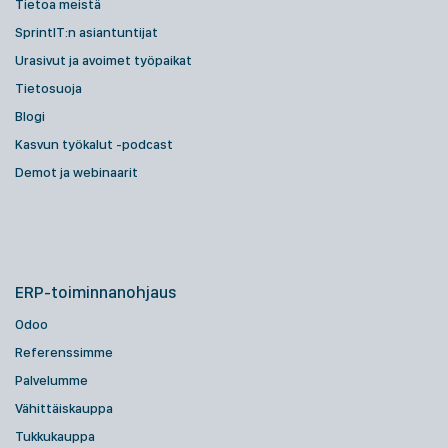
Tietoa meistä
SprintIT:n asiantuntijat
Urasivut ja avoimet työpaikat
Tietosuoja
Blogi
Kasvun työkalut -podcast
Demot ja webinaarit
ERP-toiminnanohjaus
Odoo
Referenssimme
Palvelumme
Vähittäiskauppa
Tukkukauppa