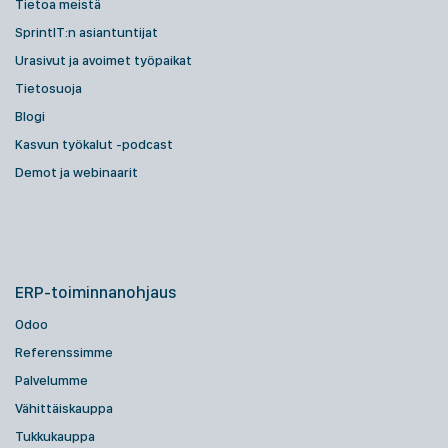
Tietoa meistä
SprintIT:n asiantuntijat
Urasivut ja avoimet työpaikat
Tietosuoja
Blogi
Kasvun työkalut -podcast
Demot ja webinaarit
ERP-toiminnanohjaus
Odoo
Referenssimme
Palvelumme
Vähittäiskauppa
Tukkukauppa