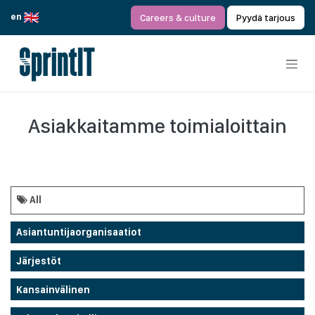
Siirry sisältöön
en
Careers & culture
Pyydä tarjous
Asiakkaitamme toimialoittain
All
Asiantuntijaorganisaatiot
Järjestöt
Kansainvälinen