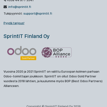
+358 44 977 3541
info@sprintit.fi
Tukipyynnöt:
support@sprintit.fi
Pyydä tarjous!
SprintIT Finland Oy
Vuosina 2020 ja 2021 SprintIT on valittu Euroopan kolmen parhaan
Odoo-toimittajan joukkoon. SprintIT on ollut Odoo Gold Partner
vuodesta 2018 lähtien, ja kuulumme myös BOP (Best Odoo Partners)
Allianceen.
Copyright © SprintIT Finland Oy 2026