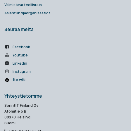
Valmistava teollisuus
Asiantuntijaorganisaatiot
Seuraa meitä
Facebook
Youtube
Linkedin
Instagram
Ite wiki
Yhteystietomme
SprintIT Finland Oy
Atomitie 5 B
00370 Helsinki
Suomi