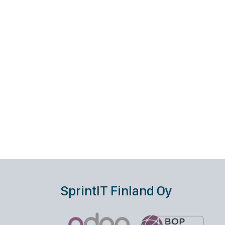
SprintIT Finland Oy