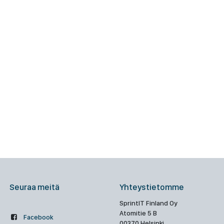
Seuraa meitä
Yhteystietomme
SprintIT Finland Oy
Atomitie 5 B
Facebook
00370 Helsinki