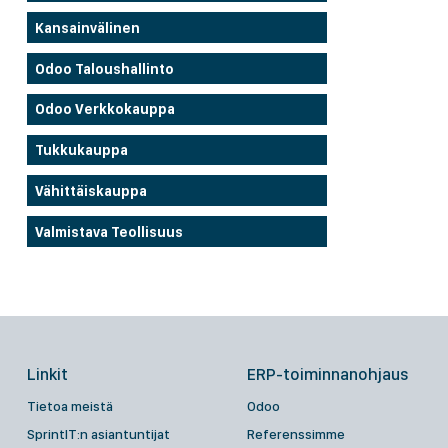
Kansainvälinen
Odoo Taloushallinto
Odoo Verkkokauppa
Tukkukauppa
Vähittäiskauppa
Valmistava Teollisuus
Linkit
ERP-toiminnanohjaus
Tietoa meistä
Odoo
SprintIT:n asiantuntijat
Referenssimme