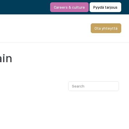
Careers & culture
Pyydä tarjous
Ota yhteyttä
ain