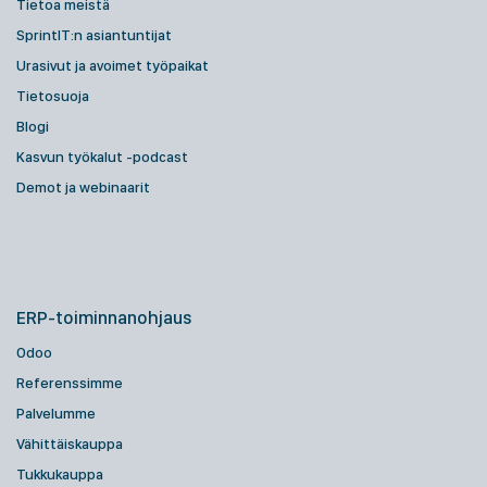
Tietoa meistä
SprintIT:n asiantuntijat
Urasivut ja avoimet työpaikat
Tietosuoja
Blogi
Kasvun työkalut -podcast
Demot ja webinaarit
ERP-toiminnanohjaus
Odoo
Referenssimme
Palvelumme
Vähittäiskauppa
Tukkukauppa