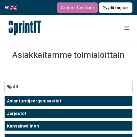
Siirry sisältöön
en
Careers & culture
Pyydä tarjous
Asiakkaitamme toimialoittain
All
Asiantuntijaorganisaatiot
Järjestöt
Kansainvälinen