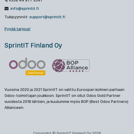
+358 44 977 3541
info@sprintit.fi
Tukipyynnöt:
support@sprintit.fi
Pyydä tarjous!
SprintIT Finland Oy
Vuosina 2020 ja 2021 SprintIT on valittu Euroopan kolmen parhaan
Odoo-toimittajan joukkoon. SprintIT on ollut Odoo Gold Partner
vuodesta 2018 lähtien, ja kuulumme myös BOP (Best Odoo Partners)
Allianceen.
Copyright © SprintIT Finland Oy 2026