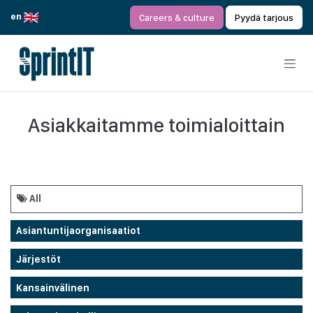
Siirry sisältöön
en
Careers & culture
Pyydä tarjous
Asiakkaitamme toimialoittain
All
Asiantuntijaorganisaatiot
Järjestöt
Kansainvälinen