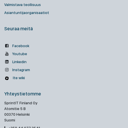
Valmistava teollisuus
Asiantuntijaorganisaatiot
Seuraa meitä
Facebook
Youtube
Linkedin
Instagram
Ite wiki
Yhteystietomme
SprintIT Finland Oy
Atomitie 5 B
00370 Helsinki
Suomi