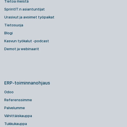
Tietoa meistä
SprintIT:n asiantuntijat
Urasivut ja avoimet työpaikat
Tietosuoja
Blogi
Kasvun työkalut -podcast
Demot ja webinaarit
ERP-toiminnanohjaus
Odoo
Referenssimme
Palvelumme
Vähittäiskauppa
Tukkukauppa