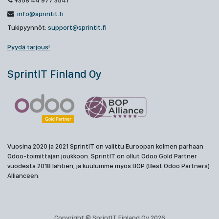
+358 44 977 3541
info@sprintit.fi
Tukipyynnöt:
support@sprintit.fi
Pyydä tarjous!
SprintIT Finland Oy
Vuosina 2020 ja 2021 SprintIT on valittu Euroopan kolmen parhaan
Odoo-toimittajan joukkoon. SprintIT on ollut Odoo Gold Partner
vuodesta 2018 lähtien, ja kuulumme myös BOP (Best Odoo Partners)
Allianceen.
Copyright © SprintIT Finland Oy 2026