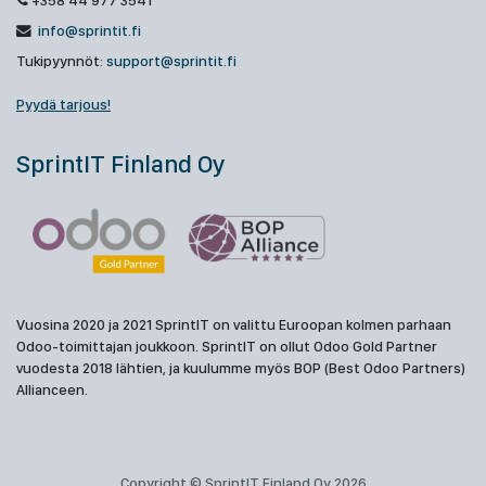
+358 44 977 3541
info@sprintit.fi
Tukipyynnöt:
support@sprintit.fi
Pyydä tarjous!
SprintIT Finland Oy
Vuosina 2020 ja 2021 SprintIT on valittu Euroopan kolmen parhaan
Odoo-toimittajan joukkoon. SprintIT on ollut Odoo Gold Partner
vuodesta 2018 lähtien, ja kuulumme myös BOP (Best Odoo Partners)
Allianceen.
Copyright © SprintIT Finland Oy 2026