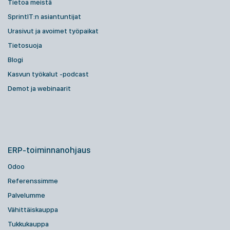
Tietoa meistä
SprintIT:n asiantuntijat
Urasivut ja avoimet työpaikat
Tietosuoja
Blogi
Kasvun työkalut -podcast
Demot ja webinaarit
ERP-toiminnanohjaus
Odoo
Referenssimme
Palvelumme
Vähittäiskauppa
Tukkukauppa