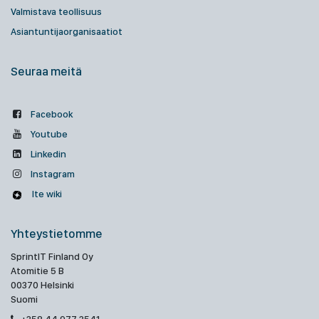
Valmistava teollisuus
Asiantuntijaorganisaatiot
Seuraa meitä
Facebook
Youtube
Linkedin
Instagram
Ite wiki
Yhteystietomme
SprintIT Finland Oy
Atomitie 5 B
00370 Helsinki
Suomi