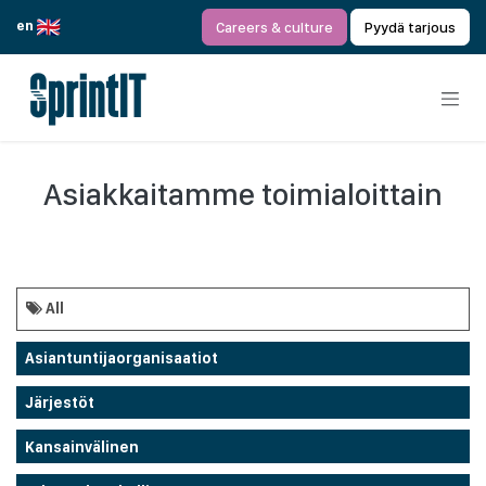
Siirry sisältöön
en
Careers & culture
Pyydä tarjous
Asiakkaitamme toimialoittain
All
Asiantuntijaorganisaatiot
Järjestöt
Kansainvälinen