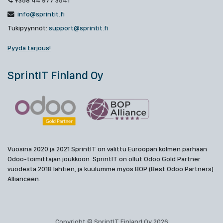
+358 44 977 3541
info@sprintit.fi
Tukipyynnöt:
support@sprintit.fi
Pyydä tarjous!
SprintIT Finland Oy
Vuosina 2020 ja 2021 SprintIT on valittu Euroopan kolmen parhaan
Odoo-toimittajan joukkoon. SprintIT on ollut Odoo Gold Partner
vuodesta 2018 lähtien, ja kuulumme myös BOP (Best Odoo Partners)
Allianceen.
Copyright © SprintIT Finland Oy 2026