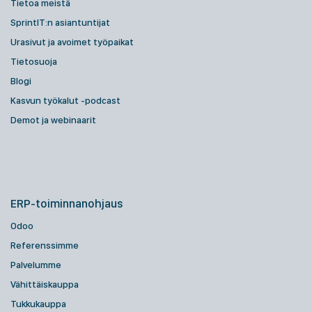
Tietoa meistä
SprintIT:n asiantuntijat
Urasivut ja avoimet työpaikat
Tietosuoja
Blogi
Kasvun työkalut -podcast
Demot ja webinaarit
ERP-toiminnanohjaus
Odoo
Referenssimme
Palvelumme
Vähittäiskauppa
Tukkukauppa