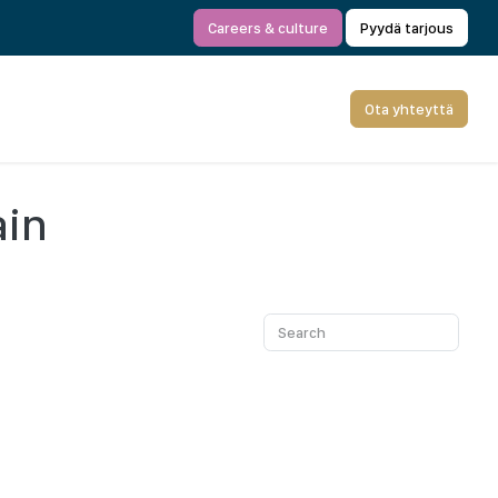
Careers & culture
Pyydä tarjous
Ota yhteyttä
ain