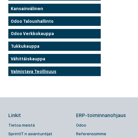
Kansainvälinen
Odoo Taloushallinto
Odoo Verkkokauppa
Tukkukauppa
Vähittäiskauppa
Valmistava Teollisuus
Linkit
ERP-toiminnanohjaus
Tietoa meistä
Odoo
SprintIT:n asiantuntijat
Referenssimme