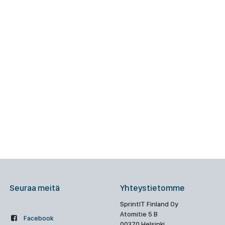
Seuraa meitä
Yhteystietomme
SprintIT Finland Oy
Atomitie 5 B
Facebook
00370 Helsinki