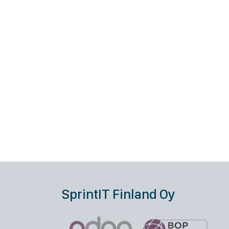
SprintIT Finland Oy