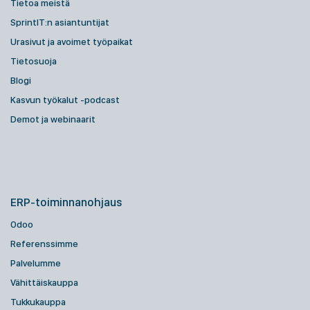
Tietoa meistä
SprintIT:n asiantuntijat
Urasivut ja avoimet työpaikat
Tietosuoja
Blogi
Kasvun työkalut -podcast
Demot ja webinaarit
ERP-toiminnanohjaus
Odoo
Referenssimme
Palvelumme
Vähittäiskauppa
Tukkukauppa