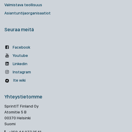
Valmistava teollisuus
Asiantuntijaorganisaatiot
Seuraa meitä
Facebook
Youtube
Linkedin
Instagram
Ite wiki
Yhteystietomme
SprintIT Finland Oy
Atomitie 5 B
00370 Helsinki
Suomi