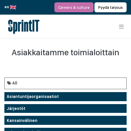
Siirry sisältöön
en
Careers & culture
Pyydä tarjous
Asiakkaitamme toimialoittain
All
Asiantuntijaorganisaatiot
Järjestöt
Kansainvälinen