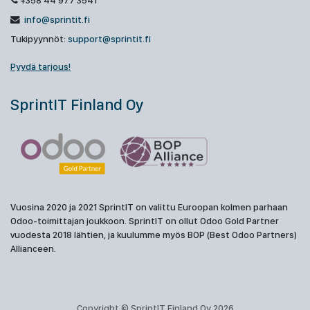
+358 44 977 3541
info@sprintit.fi
Tukipyynnöt:
support@sprintit.fi
Pyydä tarjous!
SprintIT Finland Oy
Vuosina 2020 ja 2021 SprintIT on valittu Euroopan kolmen parhaan
Odoo-toimittajan joukkoon. SprintIT on ollut Odoo Gold Partner
vuodesta 2018 lähtien, ja kuulumme myös BOP (Best Odoo Partners)
Allianceen.
Copyright © SprintIT Finland Oy 2026