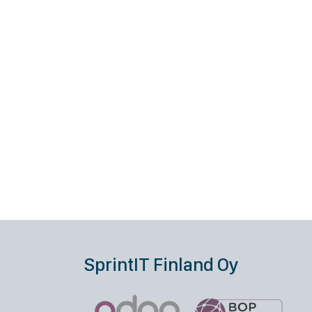
SprintIT Finland Oy