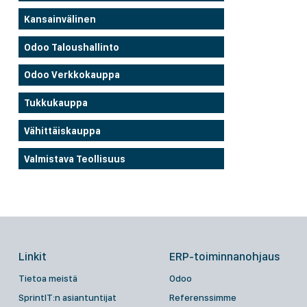
Kansainvälinen
Odoo Taloushallinto
Odoo Verkkokauppa
Tukkukauppa
Vähittäiskauppa
Valmistava Teollisuus
Linkit
ERP-toiminnanohjaus
Tietoa meistä
Odoo
SprintIT:n asiantuntijat
Referenssimme