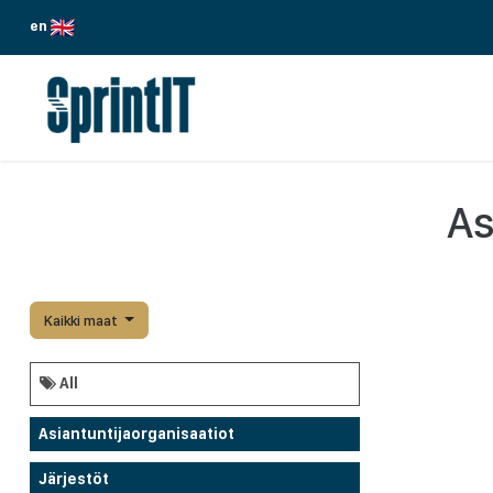
Siirry sisältöön
en
PALVELUMME
TOIMIALAT
ODOO
As
Kaikki maat
All
Asiantuntijaorganisaatiot
Järjestöt