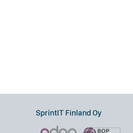
SprintIT Finland Oy