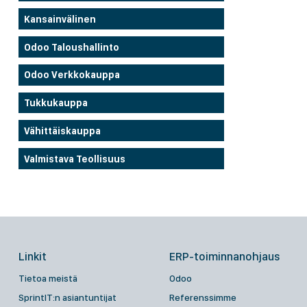
Kansainvälinen
Odoo Taloushallinto
Odoo Verkkokauppa
Tukkukauppa
Vähittäiskauppa
Valmistava Teollisuus
Linkit
ERP-toiminnanohjaus
Tietoa meistä
Odoo
SprintIT:n asiantuntijat
Referenssimme