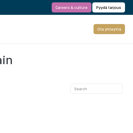
Careers & culture
Pyydä tarjous
Ota yhteyttä
ain