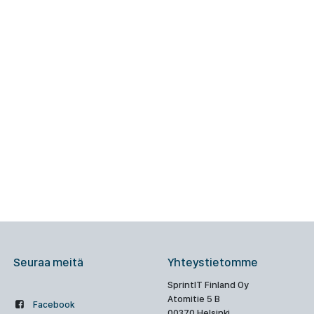
Seuraa meitä
Yhteystietomme
SprintIT Finland Oy
Atomitie 5 B
Facebook
00370 Helsinki