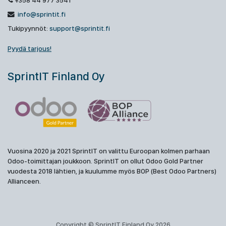
+358 44 977 3541
info@sprintit.fi
Tukipyynnöt:
support@sprintit.fi
Pyydä tarjous!
SprintIT Finland Oy
Vuosina 2020 ja 2021 SprintIT on valittu Euroopan kolmen parhaan
Odoo-toimittajan joukkoon. SprintIT on ollut Odoo Gold Partner
vuodesta 2018 lähtien, ja kuulumme myös BOP (Best Odoo Partners)
Allianceen.
Copyright © SprintIT Finland Oy 2026