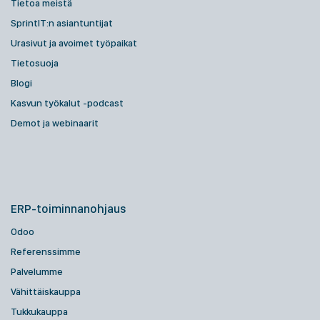
Tietoa meistä
SprintIT:n asiantuntijat
Urasivut ja avoimet työpaikat
Tietosuoja
Blogi
Kasvun työkalut -podcast
Demot ja webinaarit
ERP-toiminnanohjaus
Odoo
Referenssimme
Palvelumme
Vähittäiskauppa
Tukkukauppa