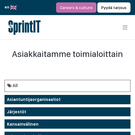
Siirry sisältöön
en
Careers & culture
Pyydä tarjous
Asiakkaitamme toimialoittain
All
Asiantuntijaorganisaatiot
Järjestöt
Kansainvälinen