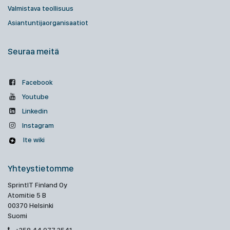
Valmistava teollisuus
Asiantuntijaorganisaatiot
Seuraa meitä
Facebook
Youtube
Linkedin
Instagram
Ite wiki
Yhteystietomme
SprintIT Finland Oy
Atomitie 5 B
00370 Helsinki
Suomi