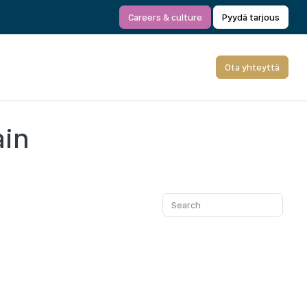
Careers & culture
Pyydä tarjous
Ota yhteyttä
ain