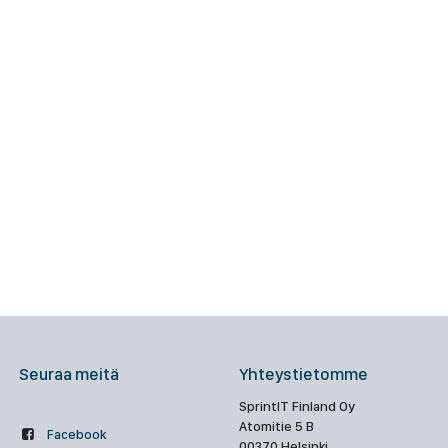
Seuraa meitä
Yhteystietomme
SprintIT Finland Oy
Atomitie 5 B
Facebook
00370 Helsinki