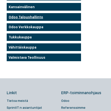
Kansainvälinen
Odoo Taloushallinto
Odoo Verkkokauppa
Tukkukauppa
Vähittäiskauppa
Valmistava Teollisuus
Linkit
ERP-toiminnanohjaus
Tietoa meistä
Odoo
SprintIT:n asiantuntijat
Referenssimme