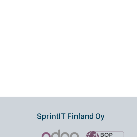
SprintIT Finland Oy