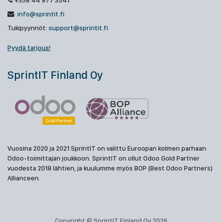
+358 44 977 3541
info@sprintit.fi
Tukipyynnöt:
support@sprintit.fi
Pyydä tarjous!
SprintIT Finland Oy
Vuosina 2020 ja 2021 SprintIT on valittu Euroopan kolmen parhaan
Odoo-toimittajan joukkoon. SprintIT on ollut Odoo Gold Partner
vuodesta 2018 lähtien, ja kuulumme myös BOP (Best Odoo Partners)
Allianceen.
Copyright © SprintIT Finland Oy 2026