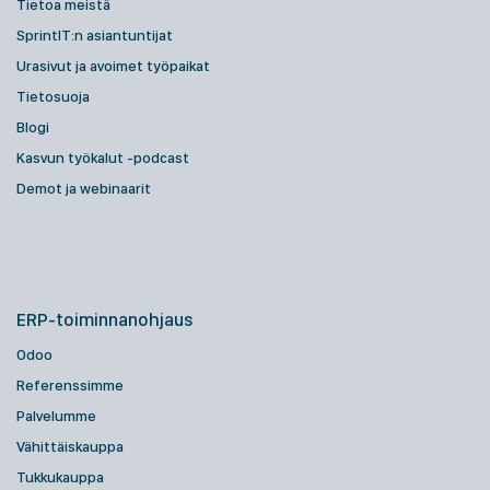
Tietoa meistä
SprintIT:n asiantuntijat
Urasivut ja avoimet työpaikat
Tietosuoja
Blogi
Kasvun työkalut -podcast
Demot ja webinaarit
ERP-toiminnanohjaus
Odoo
Referenssimme
Palvelumme
Vähittäiskauppa
Tukkukauppa