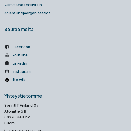
Valmistava teollisuus
Asiantuntijaorganisaatiot
Seuraa meitä
Facebook
Youtube
Linkedin
Instagram
Ite wiki
Yhteystietomme
SprintIT Finland Oy
Atomitie 5 B
00370 Helsinki
Suomi