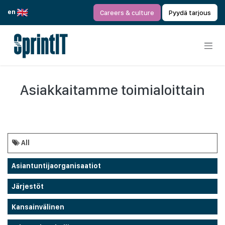
Siirry sisältöön
en
Careers & culture
Pyydä tarjous
Asiakkaitamme toimialoittain
All
Asiantuntijaorganisaatiot
Järjestöt
Kansainvälinen