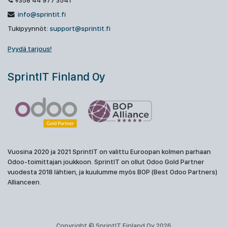
+358 44 977 3541
info@sprintit.fi
Tukipyynnöt:
support@sprintit.fi
Pyydä tarjous!
SprintIT Finland Oy
Vuosina 2020 ja 2021 SprintIT on valittu Euroopan kolmen parhaan
Odoo-toimittajan joukkoon. SprintIT on ollut Odoo Gold Partner
vuodesta 2018 lähtien, ja kuulumme myös BOP (Best Odoo Partners)
Allianceen.
Copyright © SprintIT Finland Oy 2026