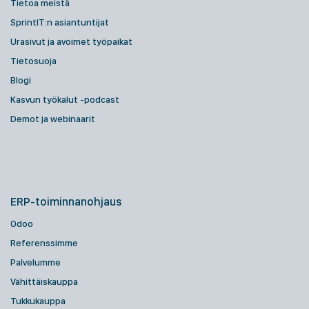
Tietoa meistä
SprintIT:n asiantuntijat
Urasivut ja avoimet työpaikat
Tietosuoja
Blogi
Kasvun työkalut -podcast
Demot ja webinaarit
ERP-toiminnanohjaus
Odoo
Referenssimme
Palvelumme
Vähittäiskauppa
Tukkukauppa