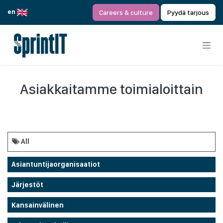
Siirry sisältöön
en
Careers & culture
Pyydä tarjous
Asiakkaitamme toimialoittain
All
Asiantuntijaorganisaatiot
Järjestöt
Kansainvälinen