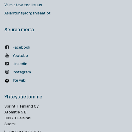
Valmistava teollisuus
Asiantuntijaorganisaatiot
Seuraa meitä
Facebook
Youtube
Linkedin
Instagram
Ite wiki
Yhteystietomme
SprintIT Finland Oy
Atomitie 5 B
00370 Helsinki
Suomi