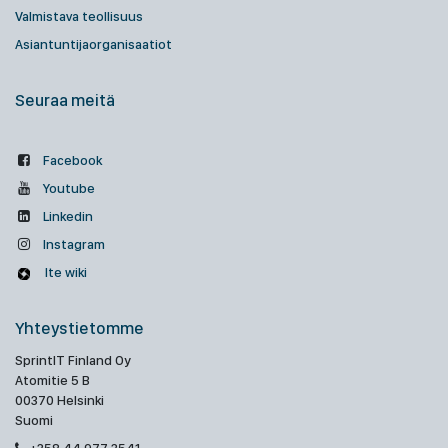
Valmistava teollisuus
Asiantuntijaorganisaatiot
Seuraa meitä
Facebook
Youtube
Linkedin
Instagram
Ite wiki
Yhteystietomme
SprintIT Finland Oy
Atomitie 5 B
00370 Helsinki
Suomi