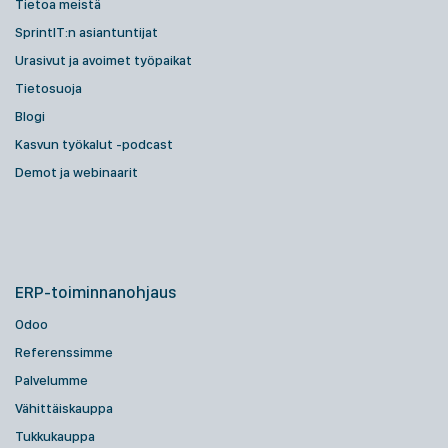
Tietoa meistä
SprintIT:n asiantuntijat
Urasivut ja avoimet työpaikat
Tietosuoja
Blogi
Kasvun työkalut -podcast
Demot ja webinaarit
ERP-toiminnanohjaus
Odoo
Referenssimme
Palvelumme
Vähittäiskauppa
Tukkukauppa