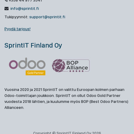
+358 44 977 3541
info@sprintit.fi
Tukipyynnöt:
support@sprintit.fi
Pyydä tarjous!
SprintIT Finland Oy
Vuosina 2020 ja 2021 SprintIT on valittu Euroopan kolmen parhaan
Odoo-toimittajan joukkoon. SprintIT on ollut Odoo Gold Partner
vuodesta 2018 lähtien, ja kuulumme myös BOP (Best Odoo Partners)
Allianceen.
Copyright © SprintIT Finland Oy 2026