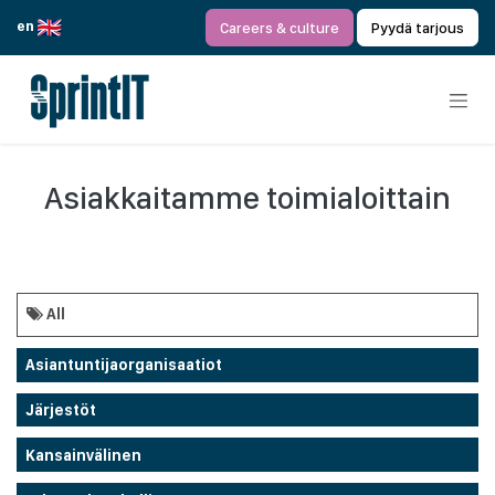
Siirry sisältöön
en
Careers & culture
Pyydä tarjous
Asiakkaitamme toimialoittain
All
Asiantuntijaorganisaatiot
Järjestöt
Kansainvälinen