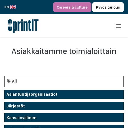
Siirry sisältöön
en
Careers & culture
Pyydä tarjous
Asiakkaitamme toimialoittain
All
Asiantuntijaorganisaatiot
Järjestöt
Kansainvälinen