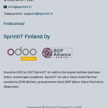
+358 44 977 3541
info@sprintit.fi
Tukipyynnöt:
support@sprintit.fi
Pyydä tarjous!
SprintIT Finland Oy
Vuosina 2020 ja 2021 SprintIT on valittu Euroopan kolmen parhaan
Odoo-toimittajan joukkoon. SprintIT on ollut Odoo Gold Partner
vuodesta 2018 lähtien, ja kuulumme myös BOP (Best Odoo Partners)
Allianceen.
Copyright © SprintIT Finland Oy 2026