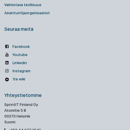
Valmistava teollisuus
Asiantuntijaorganisaatiot
Seuraa meitä
Facebook
Youtube
Linkedin
Instagram
Ite wiki
Yhteystietomme
SprintIT Finland Oy
Atomitie 5 B
00370 Helsinki
Suomi