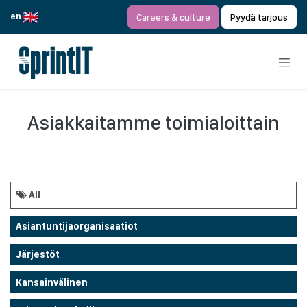
Siirry sisältöön
en
Careers & culture
Pyydä tarjous
Asiakkaitamme toimialoittain
All
Asiantuntijaorganisaatiot
Järjestöt
Kansainvälinen