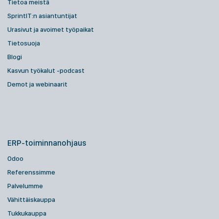
Tietoa meistä
SprintIT:n asiantuntijat
Urasivut ja avoimet työpaikat
Tietosuoja
Blogi
Kasvun työkalut -podcast
Demot ja webinaarit
ERP-toiminnanohjaus
Odoo
Referenssimme
Palvelumme
Vähittäiskauppa
Tukkukauppa