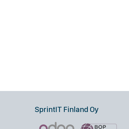
SprintIT Finland Oy