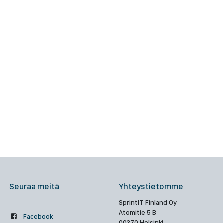
Seuraa meitä
Yhteystietomme
SprintIT Finland Oy
Atomitie 5 B
Facebook
00370 Helsinki