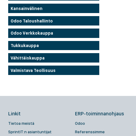
Kansainvälinen
Odoo Taloushallinto
Odoo Verkkokauppa
Tukkukauppa
Vähittäiskauppa
Valmistava Teollisuus
Linkit
ERP-toiminnanohjaus
Tietoa meistä
Odoo
SprintIT:n asiantuntijat
Referenssimme