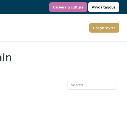
Careers & culture
Pyydä tarjous
Ota yhteyttä
ain