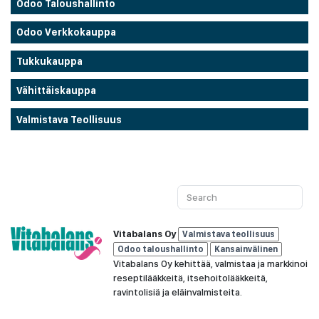
Odoo Taloushallinto
Odoo Verkkokauppa
Tukkukauppa
Vähittäiskauppa
Valmistava Teollisuus
Vitabalans Oy
Valmistava teollisuus
Odoo taloushallinto
Kansainvälinen
Vitabalans Oy kehittää, valmistaa ja markkinoi
reseptilääkkeitä, itsehoitolääkkeitä,
ravintolisiä ja eläinvalmisteita.