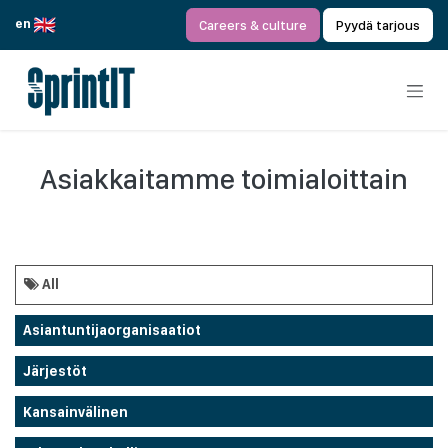
Siirry sisältöön
en
Careers & culture
Pyydä tarjous
Asiakkaitamme toimialoittain
All
Asiantuntijaorganisaatiot
Järjestöt
Kansainvälinen