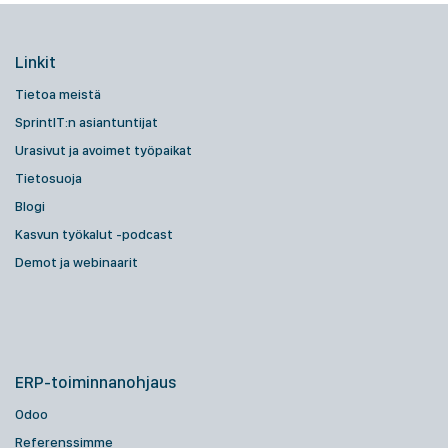
Linkit
Tietoa meistä
SprintIT:n asiantuntijat
Urasivut ja avoimet työpaikat
Tietosuoja
Blogi
Kasvun työkalut -podcast
Demot ja webinaarit
ERP-toiminnanohjaus
Odoo
Referenssimme