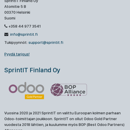
SprintIT Finland Oy
Atomitie 5 B
00370 Helsinki
Suomi
+358 44 977 3541
info@sprintit.fi
Tukipyynnöt:
support@sprintit.fi
Pyydä tarjous!
SprintIT Finland Oy
Vuosina 2020 ja 2021 SprintIT on valittu Euroopan kolmen parhaan
Odoo-toimittajan joukkoon. SprintIT on ollut Odoo Gold Partner
vuodesta 2018 lähtien, ja kuulumme myös BOP (Best Odoo Partners)