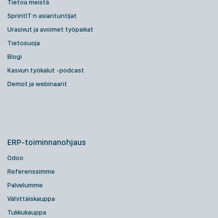
Tietoa meistä
SprintIT:n asiantuntijat
Urasivut ja avoimet työpaikat
Tietosuoja
Blogi
Kasvun työkalut -podcast
Demot ja webinaarit
ERP-toiminnanohjaus
Odoo
Referenssimme
Palvelumme
Vähittäiskauppa
Tukkukauppa