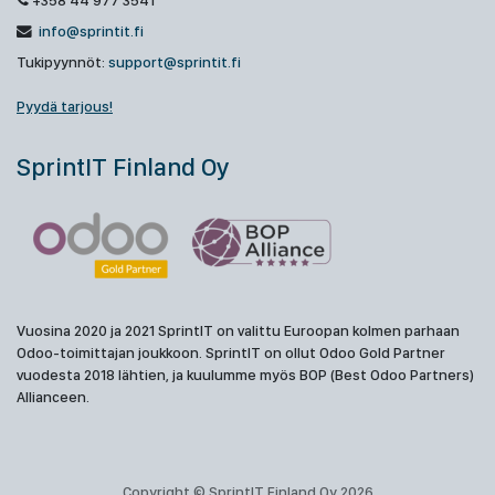
+358 44 977 3541
info@sprintit.fi
Tukipyynnöt:
support@sprintit.fi
Pyydä tarjous!
SprintIT Finland Oy
Vuosina 2020 ja 2021 SprintIT on valittu Euroopan kolmen parhaan
Odoo-toimittajan joukkoon. SprintIT on ollut Odoo Gold Partner
vuodesta 2018 lähtien, ja kuulumme myös BOP (Best Odoo Partners)
Allianceen.
Copyright © SprintIT Finland Oy 2026