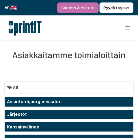
Siirry sisältöön
en
Careers & culture
Pyydä tarjous
Asiakkaitamme toimialoittain
All
Asiantuntijaorganisaatiot
Järjestöt
Kansainvälinen