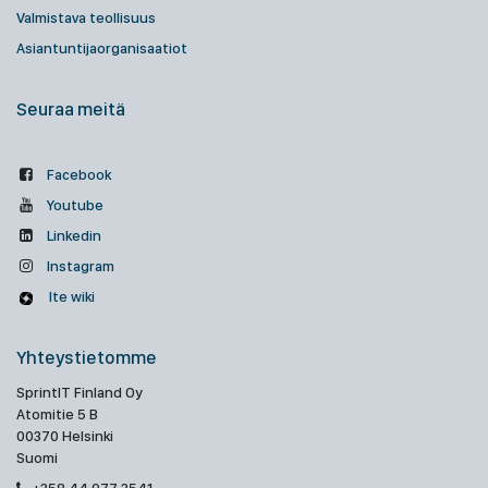
Valmistava teollisuus
Asiantuntijaorganisaatiot
Seuraa meitä
Facebook
Youtube
Linkedin
Instagram
Ite wiki
Yhteystietomme
SprintIT Finland Oy
Atomitie 5 B
00370 Helsinki
Suomi