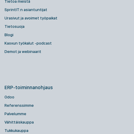
Tietoa meistä
SprintIT:n asiantuntijat
Urasivut ja avoimet työpaikat
Tietosuoja
Blogi
Kasvun työkalut -podcast
Demot ja webinaarit
ERP-toiminnanohjaus
Odoo
Referenssimme
Palvelumme
Vähittäiskauppa
Tukkukauppa