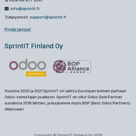
+358 44 977 3541
info@sprintit.fi
Tukipyynnöt:
support@sprintit.fi
Pyydä tarjous!
SprintIT Finland Oy
Vuosina 2020 ja 2021 SprintIT on valittu Euroopan kolmen parhaan
Odoo-toimittajan joukkoon. SprintIT on ollut Odoo Gold Partner
vuodesta 2018 lähtien, ja kuulumme myös BOP (Best Odoo Partners)
Allianceen.
Copyright © SprintIT Finland Oy 2026