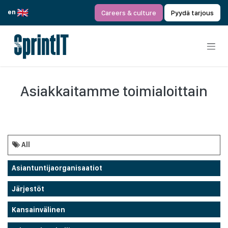
Siirry sisältöön
en
Careers & culture
Pyydä tarjous
Asiakkaitamme toimialoittain
All
Asiantuntijaorganisaatiot
Järjestöt
Kansainvälinen