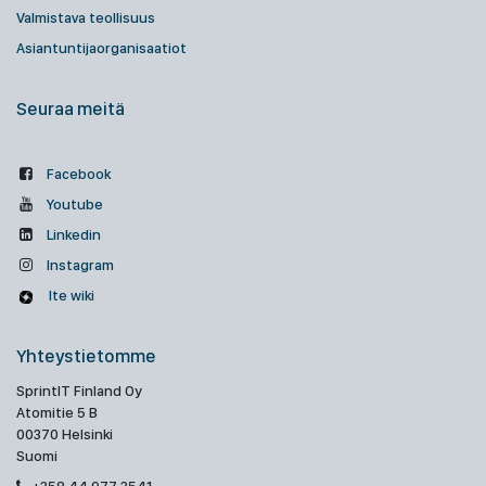
Valmistava teollisuus
Asiantuntijaorganisaatiot
Seuraa meitä
Facebook
Youtube
Linkedin
Instagram
Ite wiki
Yhteystietomme
SprintIT Finland Oy
Atomitie 5 B
00370 Helsinki
Suomi