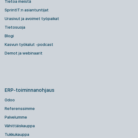
Tietoa meistä
SprintIT:n asiantuntijat
Urasivut ja avoimet työpaikat
Tietosuoja
Blogi
Kasvun työkalut -podcast
Demot ja webinaarit
ERP-toiminnanohjaus
Odoo
Referenssimme
Palvelumme
Vähittäiskauppa
Tukkukauppa