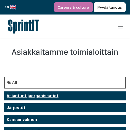
Siirry sisältöön
en
Careers & culture
Pyydä tarjous
Asiakkaitamme toimialoittain
All
Asiantuntijaorganisaatiot
Järjestöt
Kansainvälinen