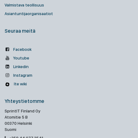
Valmistava teollisuus
Asiantuntijaorganisaatiot
Seuraa meitä
Facebook
Youtube
Linkedin
Instagram
Ite wiki
Yhteystietomme
SprintIT Finland Oy
Atomitie 5 B
00370 Helsinki
Suomi