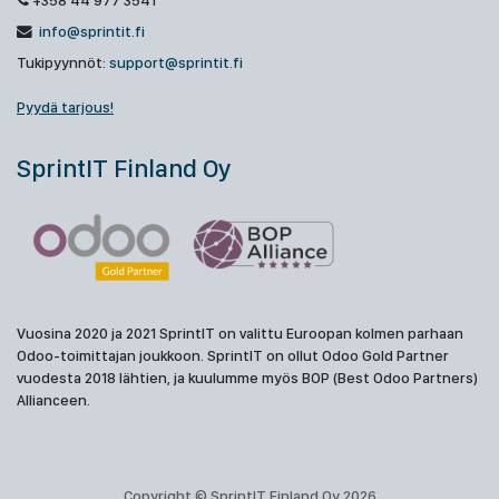
+358 44 977 3541
info@sprintit.fi
Tukipyynnöt:
support@sprintit.fi
Pyydä tarjous!
SprintIT Finland Oy
Vuosina 2020 ja 2021 SprintIT on valittu Euroopan kolmen parhaan
Odoo-toimittajan joukkoon. SprintIT on ollut Odoo Gold Partner
vuodesta 2018 lähtien, ja kuulumme myös BOP (Best Odoo Partners)
Allianceen.
Copyright © SprintIT Finland Oy 2026