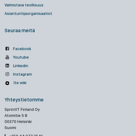
Valmistava teollisuus
Asiantuntijaorganisaatiot
Seuraa meitä
Facebook
Youtube
Linkedin
Instagram
Ite wiki
Yhteystietomme
SprintIT Finland Oy
Atomitie 5 B
00370 Helsinki
Suomi