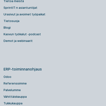
Tietoa meistä
SprintIT:n asiantuntijat
Urasivut ja avoimet työpaikat
Tietosuoja
Blogi
Kasvun työkalut -podcast
Demot ja webinaarit
ERP-toiminnanohjaus
Odoo
Referenssimme
Palvelumme
Vähittäiskauppa
Tukkukauppa