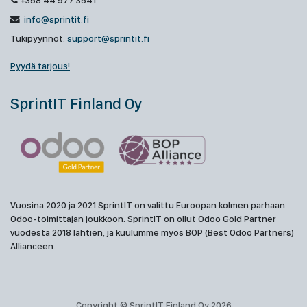
+358 44 977 3541
info@sprintit.fi
Tukipyynnöt:
support@sprintit.fi
Pyydä tarjous!
SprintIT Finland Oy
Vuosina 2020 ja 2021 SprintIT on valittu Euroopan kolmen parhaan
Odoo-toimittajan joukkoon. SprintIT on ollut Odoo Gold Partner
vuodesta 2018 lähtien, ja kuulumme myös BOP (Best Odoo Partners)
Allianceen.
Copyright © SprintIT Finland Oy 2026