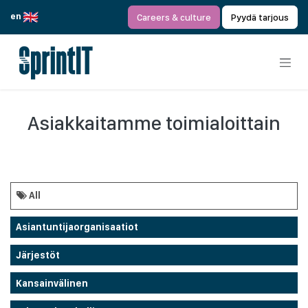
Siirry sisältöön
en
Careers & culture
Pyydä tarjous
Asiakkaitamme toimialoittain
All
Asiantuntijaorganisaatiot
Järjestöt
Kansainvälinen