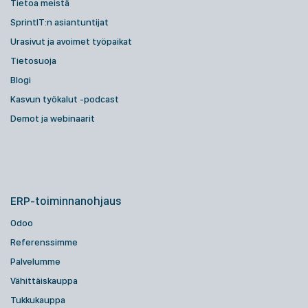
Tietoa meistä
SprintIT:n asiantuntijat
Urasivut ja avoimet työpaikat
Tietosuoja
Blogi
Kasvun työkalut -podcast
Demot ja webinaarit
ERP-toiminnanohjaus
Odoo
Referenssimme
Palvelumme
Vähittäiskauppa
Tukkukauppa