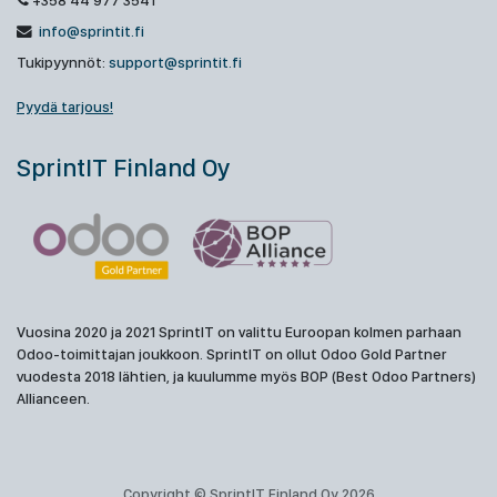
+358 44 977 3541
info@sprintit.fi
Tukipyynnöt:
support@sprintit.fi
Pyydä tarjous!
SprintIT Finland Oy
Vuosina 2020 ja 2021 SprintIT on valittu Euroopan kolmen parhaan
Odoo-toimittajan joukkoon. SprintIT on ollut Odoo Gold Partner
vuodesta 2018 lähtien, ja kuulumme myös BOP (Best Odoo Partners)
Allianceen.
Copyright © SprintIT Finland Oy 2026