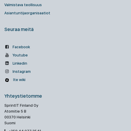
Valmistava teollisuus
Asiantuntijaorganisaatiot
Seuraa meitä
Facebook
Youtube
Linkedin
Instagram
Ite wiki
Yhteystietomme
SprintIT Finland Oy
Atomitie 5 B
00370 Helsinki
Suomi