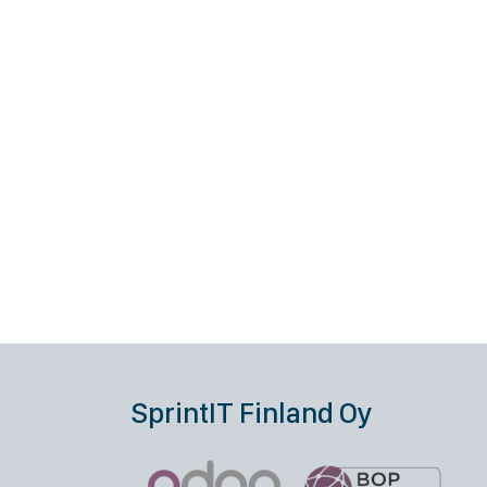
SprintIT Finland Oy