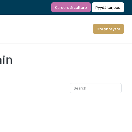
Careers & culture
Pyydä tarjous
Ota yhteyttä
ain