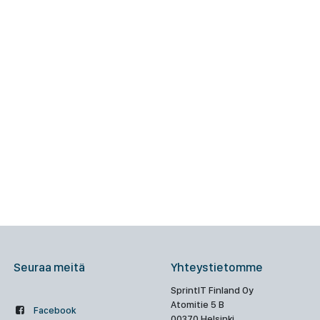
Seuraa meitä
Yhteystietomme
SprintIT Finland Oy
Atomitie 5 B
Facebook
00370 Helsinki