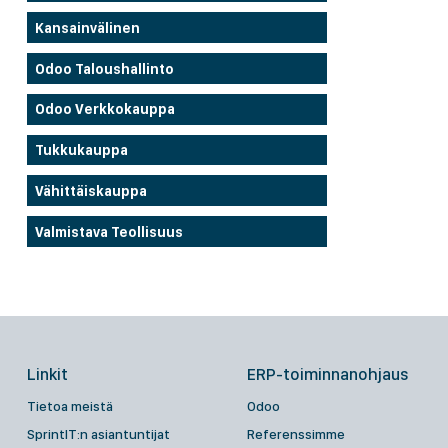
Kansainvälinen
Odoo Taloushallinto
Odoo Verkkokauppa
Tukkukauppa
Vähittäiskauppa
Valmistava Teollisuus
Linkit
ERP-toiminnanohjaus
Tietoa meistä
Odoo
SprintIT:n asiantuntijat
Referenssimme