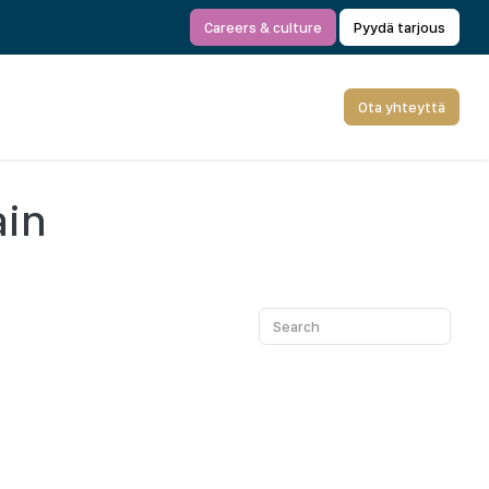
Careers & culture
Pyydä tarjous
Ota yhteyttä
ain