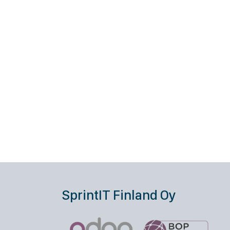
SprintIT Finland Oy