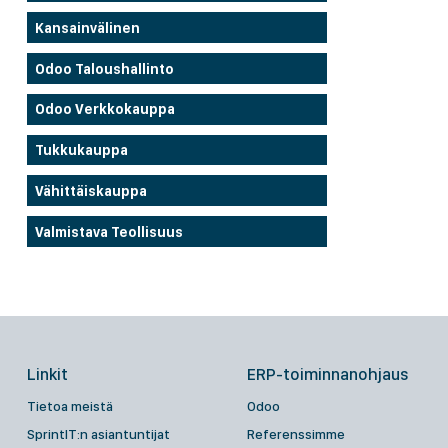
Kansainvälinen
Odoo Taloushallinto
Odoo Verkkokauppa
Tukkukauppa
Vähittäiskauppa
Valmistava Teollisuus
Linkit
ERP-toiminnanohjaus
Tietoa meistä
Odoo
SprintIT:n asiantuntijat
Referenssimme