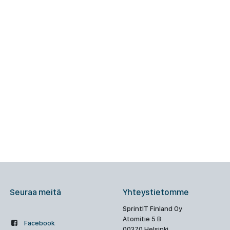
Seuraa meitä
Yhteystietomme
SprintIT Finland Oy
Atomitie 5 B
Facebook
00370 Helsinki