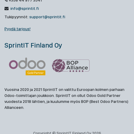
+358 44 977 3541
info@sprintit.fi
Tukipyynnöt:
support@sprintit.fi
Pyydä tarjous!
SprintIT Finland Oy
Vuosina 2020 ja 2021 SprintIT on valittu Euroopan kolmen parhaan
Odoo-toimittajan joukkoon. SprintIT on ollut Odoo Gold Partner
vuodesta 2018 lähtien, ja kuulumme myös BOP (Best Odoo Partners)
Allianceen.
Copyright © SprintIT Finland Oy 2026