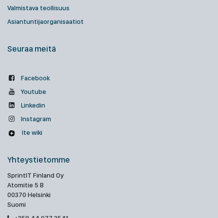
Valmistava teollisuus
Asiantuntijaorganisaatiot
Seuraa meitä
Facebook
Youtube
Linkedin
Instagram
Ite wiki
Yhteystietomme
SprintIT Finland Oy
Atomitie 5 B
00370 Helsinki
Suomi