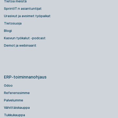
Tietoa meistä
SprintIT:n asiantuntijat
Urasivut ja avoimet työpaikat
Tietosuoja
Blogi
Kasvun työkalut -podcast
Demot ja webinaarit
ERP-toiminnanohjaus
Odoo
Referenssimme
Palvelumme
Vähittäiskauppa
Tukkukauppa