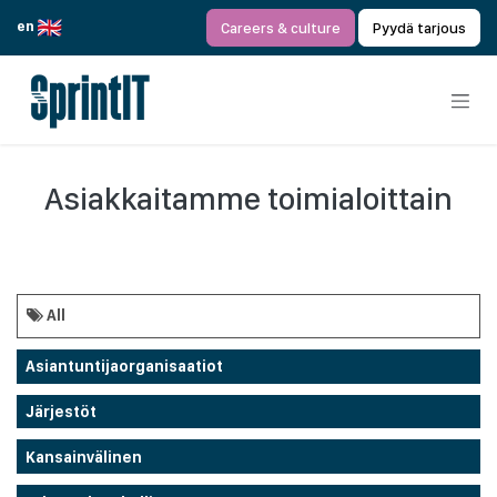
Siirry sisältöön
en
Careers & culture
Pyydä tarjous
Asiakkaitamme toimialoittain
All
Asiantuntijaorganisaatiot
Järjestöt
Kansainvälinen