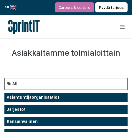
Siirry sisältöön
en
Careers & culture
Pyydä tarjous
Asiakkaitamme toimialoittain
All
Asiantuntijaorganisaatiot
Järjestöt
Kansainvälinen