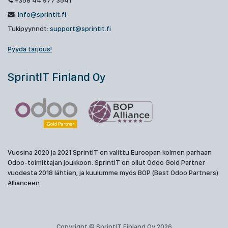
+358 44 977 3541
info@sprintit.fi
Tukipyynnöt:
support@sprintit.fi
Pyydä tarjous!
SprintIT Finland Oy
Vuosina 2020 ja 2021 SprintIT on valittu Euroopan kolmen parhaan
Odoo-toimittajan joukkoon. SprintIT on ollut Odoo Gold Partner
vuodesta 2018 lähtien, ja kuulumme myös BOP (Best Odoo Partners)
Allianceen.
Copyright © SprintIT Finland Oy 2026