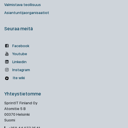
Valmistava teollisuus
Asiantuntijaorganisaatiot
Seuraa meitä
Facebook
Youtube
Linkedin
Instagram
Ite wiki
Yhteystietomme
SprintIT Finland Oy
Atomitie 5 B
00370 Helsinki
Suomi