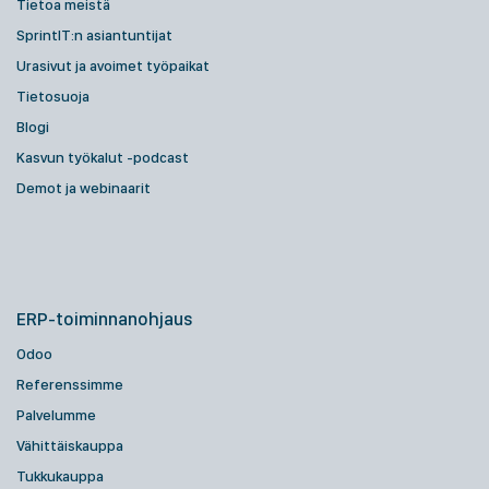
Tietoa meistä
SprintIT:n asiantuntijat
Urasivut ja avoimet työpaikat
Tietosuoja
Blogi
Kasvun työkalut -podcast
Demot ja webinaarit
ERP-toiminnanohjaus
Odoo
Referenssimme
Palvelumme
Vähittäiskauppa
Tukkukauppa