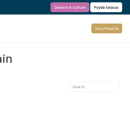
Careers & culture
Pyydä tarjous
Ota yhteyttä
ain