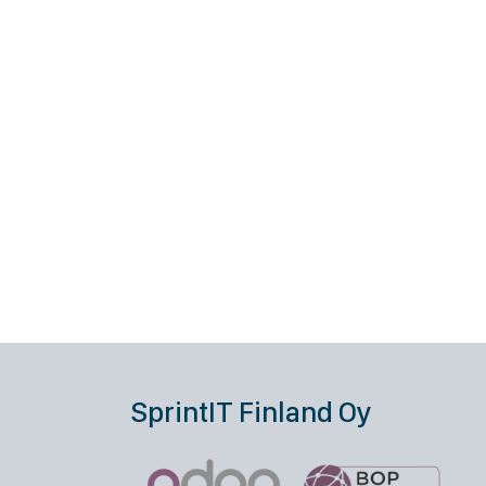
SprintIT Finland Oy