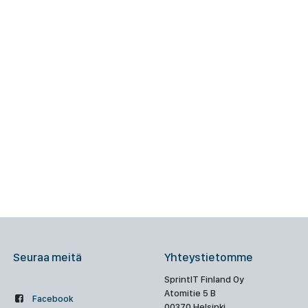
Seuraa meitä
Yhteystietomme
SprintIT Finland Oy
Atomitie 5 B
Facebook
00370 Helsinki