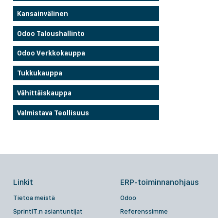
Kansainvälinen
Odoo Taloushallinto
Odoo Verkkokauppa
Tukkukauppa
Vähittäiskauppa
Valmistava Teollisuus
Linkit
ERP-toiminnanohjaus
Tietoa meistä
Odoo
SprintIT:n asiantuntijat
Referenssimme