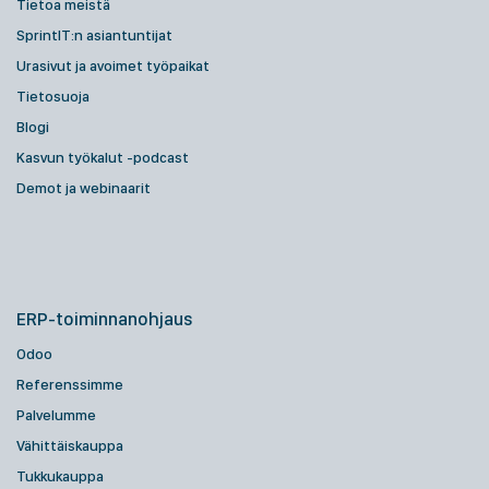
Tietoa meistä
SprintIT:n asiantuntijat
Urasivut ja avoimet työpaikat
Tietosuoja
Blogi
Kasvun työkalut -podcast
Demot ja webinaarit
ERP-toiminnanohjaus
Odoo
Referenssimme
Palvelumme
Vähittäiskauppa
Tukkukauppa