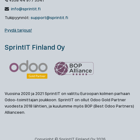
+358 44 977 3541
info@sprintit.fi
Tukipyynnöt:
support@sprintit.fi
Pyydä tarjous!
SprintIT Finland Oy
Vuosina 2020 ja 2021 SprintIT on valittu Euroopan kolmen parhaan
Odoo-toimittajan joukkoon. SprintIT on ollut Odoo Gold Partner
vuodesta 2018 lähtien, ja kuulumme myös BOP (Best Odoo Partners)
Allianceen.
Copyright © SprintIT Finland Oy 2026