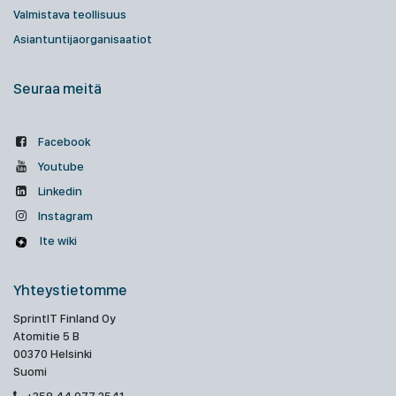
Valmistava teollisuus
Asiantuntijaorganisaatiot
Seuraa meitä
Facebook
Youtube
Linkedin
Instagram
Ite wiki
Yhteystietomme
SprintIT Finland Oy
Atomitie 5 B
00370 Helsinki
Suomi