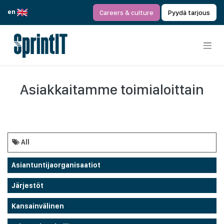
Siirry sisältöön
en
Careers & culture
Pyydä tarjous
Asiakkaitamme toimialoittain
All
Asiantuntijaorganisaatiot
Järjestöt
Kansainvälinen