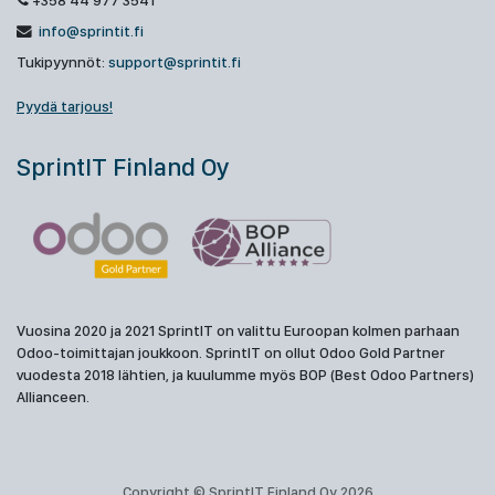
+358 44 977 3541
info@sprintit.fi
Tukipyynnöt:
support@sprintit.fi
Pyydä tarjous!
SprintIT Finland Oy
Vuosina 2020 ja 2021 SprintIT on valittu Euroopan kolmen parhaan
Odoo-toimittajan joukkoon. SprintIT on ollut Odoo Gold Partner
vuodesta 2018 lähtien, ja kuulumme myös BOP (Best Odoo Partners)
Allianceen.
Copyright © SprintIT Finland Oy 2026