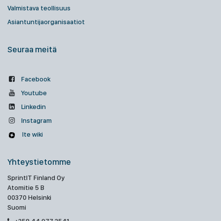
Valmistava teollisuus
Asiantuntijaorganisaatiot
Seuraa meitä
Facebook
Youtube
Linkedin
Instagram
Ite wiki
Yhteystietomme
SprintIT Finland Oy
Atomitie 5 B
00370 Helsinki
Suomi