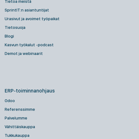
Tietoa meistä
SprintIT:n asiantuntijat
Urasivut ja avoimet työpaikat
Tietosuoja
Blogi
Kasvun työkalut -podcast
Demot ja webinaarit
ERP-toiminnanohjaus
Odoo
Referenssimme
Palvelumme
Vähittäiskauppa
Tukkukauppa