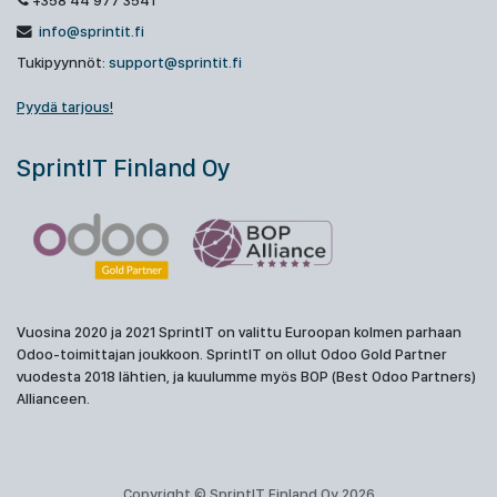
+358 44 977 3541
info@sprintit.fi
Tukipyynnöt:
support@sprintit.fi
Pyydä tarjous!
SprintIT Finland Oy
Vuosina 2020 ja 2021 SprintIT on valittu Euroopan kolmen parhaan
Odoo-toimittajan joukkoon. SprintIT on ollut Odoo Gold Partner
vuodesta 2018 lähtien, ja kuulumme myös BOP (Best Odoo Partners)
Allianceen.
Copyright © SprintIT Finland Oy 2026