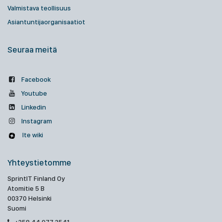
Valmistava teollisuus
Asiantuntijaorganisaatiot
Seuraa meitä
Facebook
Youtube
Linkedin
Instagram
Ite wiki
Yhteystietomme
SprintIT Finland Oy
Atomitie 5 B
00370 Helsinki
Suomi