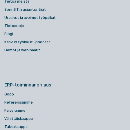
Tietoa meistä
SprintIT:n asiantuntijat
Urasivut ja avoimet työpaikat
Tietosuoja
Blogi
Kasvun työkalut -podcast
Demot ja webinaarit
ERP-toiminnanohjaus
Odoo
Referenssimme
Palvelumme
Vähittäiskauppa
Tukkukauppa