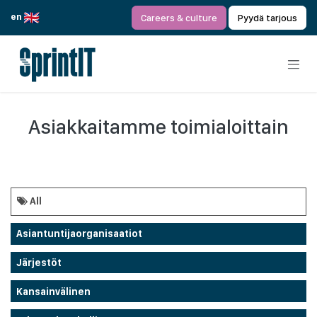
Siirry sisältöön
en
Careers & culture
Pyydä tarjous
Asiakkaitamme toimialoittain
All
Asiantuntijaorganisaatiot
Järjestöt
Kansainvälinen