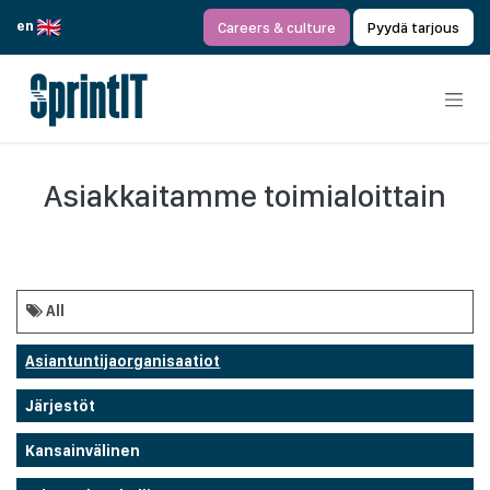
Siirry sisältöön
en
Careers & culture
Pyydä tarjous
Asiakkaitamme toimialoittain
All
Asiantuntijaorganisaatiot
Järjestöt
Kansainvälinen