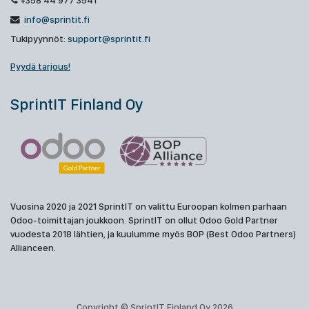
+358 44 977 3541
info@sprintit.fi
Tukipyynnöt:
support@sprintit.fi
Pyydä tarjous!
SprintIT Finland Oy
Vuosina 2020 ja 2021 SprintIT on valittu Euroopan kolmen parhaan
Odoo-toimittajan joukkoon. SprintIT on ollut Odoo Gold Partner
vuodesta 2018 lähtien, ja kuulumme myös BOP (Best Odoo Partners)
Allianceen.
Copyright © SprintIT Finland Oy 2026