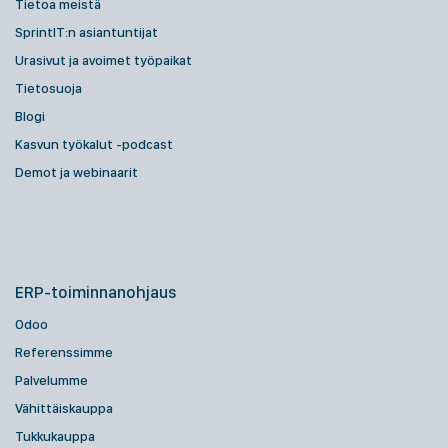
Tietoa meistä
SprintIT:n asiantuntijat
Urasivut ja avoimet työpaikat
Tietosuoja
Blogi
Kasvun työkalut -podcast
Demot ja webinaarit
ERP-toiminnanohjaus
Odoo
Referenssimme
Palvelumme
Vähittäiskauppa
Tukkukauppa