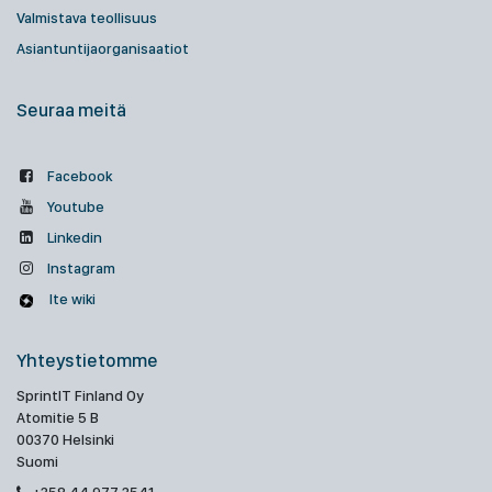
Valmistava teollisuus
Asiantuntijaorganisaatiot
Seuraa meitä
Facebook
Youtube
Linkedin
Instagram
Ite wiki
Yhteystietomme
SprintIT Finland Oy
Atomitie 5 B
00370 Helsinki
Suomi