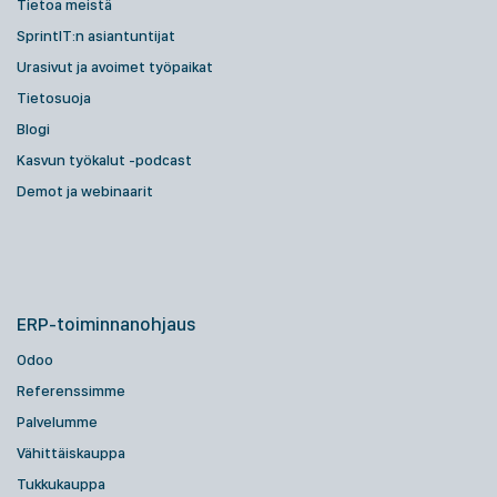
Tietoa meistä
SprintIT:n asiantuntijat
Urasivut ja avoimet työpaikat
Tietosuoja
Blogi
Kasvun työkalut -podcast
Demot ja webinaarit
ERP-toiminnanohjaus
Odoo
Referenssimme
Palvelumme
Vähittäiskauppa
Tukkukauppa