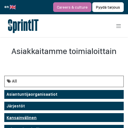
Siirry sisältöön
en
Careers & culture
Pyydä tarjous
Asiakkaitamme toimialoittain
All
Asiantuntijaorganisaatiot
Järjestöt
Kansainvälinen