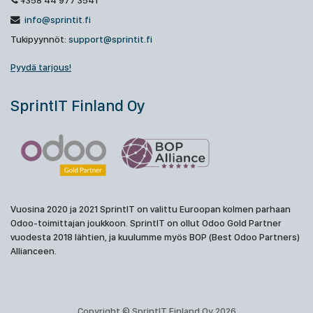
+358 44 977 3541
info@sprintit.fi
Tukipyynnöt:
support@sprintit.fi
Pyydä tarjous!
SprintIT Finland Oy
Vuosina 2020 ja 2021 SprintIT on valittu Euroopan kolmen parhaan
Odoo-toimittajan joukkoon. SprintIT on ollut Odoo Gold Partner
vuodesta 2018 lähtien, ja kuulumme myös BOP (Best Odoo Partners)
Allianceen.
Copyright © SprintIT Finland Oy 2026