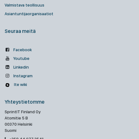
Valmistava teollisuus
Asiantuntijaorganisaatiot
Seuraa meitä
Facebook
Youtube
Linkedin
Instagram
Ite wiki
Yhteystietomme
SprintIT Finland Oy
Atomitie 5 B
00370 Helsinki
Suomi