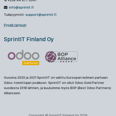
+358 44 977 3541
info@sprintit.fi
Tukipyynnöt:
support@sprintit.fi
Pyydä tarjous!
SprintIT Finland Oy
Vuosina 2020 ja 2021 SprintIT on valittu Euroopan kolmen parhaan
Odoo-toimittajan joukkoon. SprintIT on ollut Odoo Gold Partner
vuodesta 2018 lähtien, ja kuulumme myös BOP (Best Odoo Partners)
Allianceen.
Copyright © SprintIT Finland Oy 2026