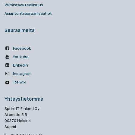
Valmistava teollisuus
Asiantuntijaorganisaatiot
Seuraa meitä
Facebook
Youtube
Linkedin
Instagram
Ite wiki
Yhteystietomme
SprintIT Finland Oy
Atomitie 5 B
00370 Helsinki
Suomi