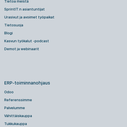
Tietoa meistä
SprintIT:n asiantuntijat
Urasivut ja avoimet työpaikat
Tietosuoja
Blogi
Kasvun työkalut -podcast
Demot ja webinaarit
ERP-toiminnanohjaus
Odoo
Referenssimme
Palvelumme
Vähittäiskauppa
Tukkukauppa