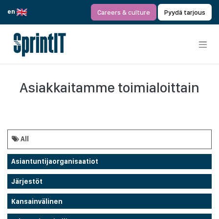
Siirry sisältöön
en
Careers & culture
Pyydä tarjous
Asiakkaitamme toimialoittain
All
Asiantuntijaorganisaatiot
Järjestöt
Kansainvälinen