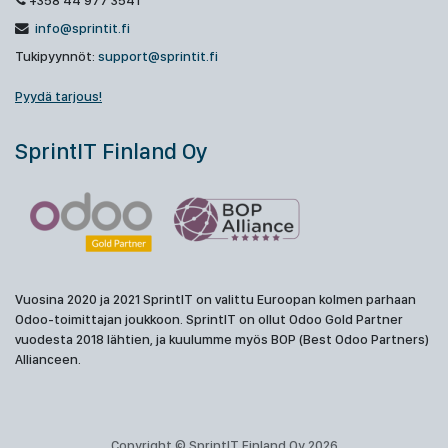
+358 44 977 3541
info@sprintit.fi
Tukipyynnöt:
support@sprintit.fi
Pyydä tarjous!
SprintIT Finland Oy
Vuosina 2020 ja 2021 SprintIT on valittu Euroopan kolmen parhaan
Odoo-toimittajan joukkoon. SprintIT on ollut Odoo Gold Partner
vuodesta 2018 lähtien, ja kuulumme myös BOP (Best Odoo Partners)
Allianceen.
Copyright © SprintIT Finland Oy 2026