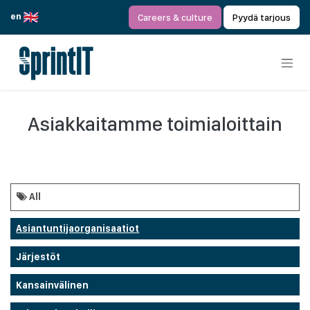
Siirry sisältöön
en
Careers & culture
Pyydä tarjous
Asiakkaitamme toimialoittain
All
Asiantuntijaorganisaatiot
Järjestöt
Kansainvälinen