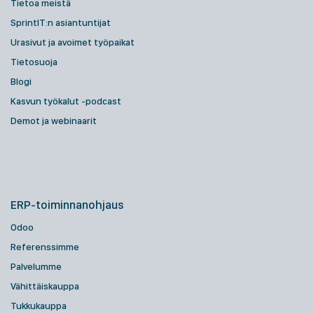
Tietoa meistä
SprintIT:n asiantuntijat
Urasivut ja avoimet työpaikat
Tietosuoja
Blogi
Kasvun työkalut -podcast
Demot ja webinaarit
ERP-toiminnanohjaus
Odoo
Referenssimme
Palvelumme
Vähittäiskauppa
Tukkukauppa