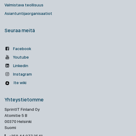
Valmistava teollisuus
Asiantuntijaorganisaatiot
Seuraa meitä
Facebook
Youtube
Linkedin
Instagram
Ite wiki
Yhteystietomme
SprintIT Finland Oy
Atomitie 5 B
00370 Helsinki
Suomi