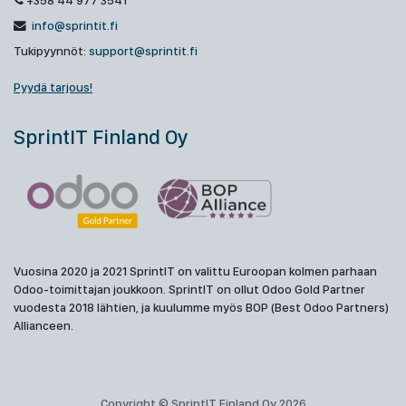
+358 44 977 3541
info@sprintit.fi
Tukipyynnöt:
support@sprintit.fi
Pyydä tarjous!
SprintIT Finland Oy
Vuosina 2020 ja 2021 SprintIT on valittu Euroopan kolmen parhaan
Odoo-toimittajan joukkoon. SprintIT on ollut Odoo Gold Partner
vuodesta 2018 lähtien, ja kuulumme myös BOP (Best Odoo Partners)
Allianceen.
Copyright © SprintIT Finland Oy 2026