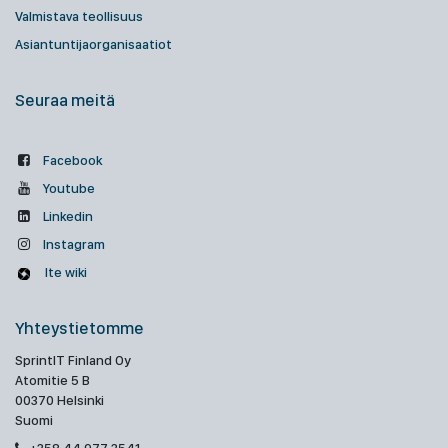
Valmistava teollisuus
Asiantuntijaorganisaatiot
Seuraa meitä
Facebook
Youtube
Linkedin
Instagram
Ite wiki
Yhteystietomme
SprintIT Finland Oy
Atomitie 5 B
00370 Helsinki
Suomi