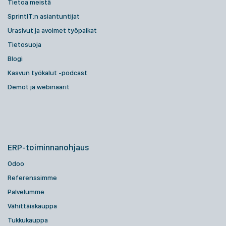
Tietoa meistä
SprintIT:n asiantuntijat
Urasivut ja avoimet työpaikat
Tietosuoja
Blogi
Kasvun työkalut -podcast
Demot ja webinaarit
ERP-toiminnanohjaus
Odoo
Referenssimme
Palvelumme
Vähittäiskauppa
Tukkukauppa