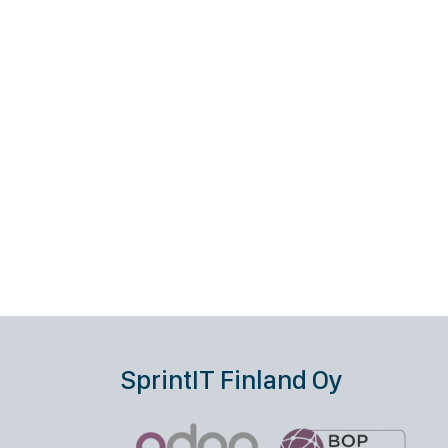
SprintIT Finland Oy