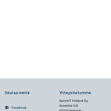
Seuraa meitä
Yhteystietomme
SprintIT Finland Oy
Atomitie 5 B
Facebook
00370 Helsinki