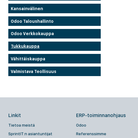
Kansainvälinen
Odoo Taloushallinto
Odoo Verkkokauppa
Tukkukauppa
Vähittäiskauppa
Valmistava Teollisuus
Linkit
ERP-toiminnanohjaus
Tietoa meistä
Odoo
SprintIT:n asiantuntijat
Referenssimme