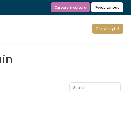
Careers & culture
Pyydä tarjous
Ota yhteyttä
ain