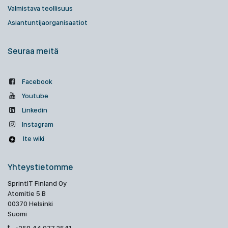
Valmistava teollisuus
Asiantuntijaorganisaatiot
Seuraa meitä
Facebook
Youtube
Linkedin
Instagram
Ite wiki
Yhteystietomme
SprintIT Finland Oy
Atomitie 5 B
00370 Helsinki
Suomi