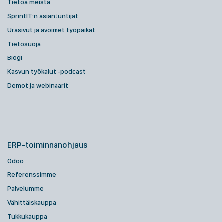
Tietoa meistä
SprintIT:n asiantuntijat
Urasivut ja avoimet työpaikat
Tietosuoja
Blogi
Kasvun työkalut -podcast
Demot ja webinaarit
ERP-toiminnanohjaus
Odoo
Referenssimme
Palvelumme
Vähittäiskauppa
Tukkukauppa