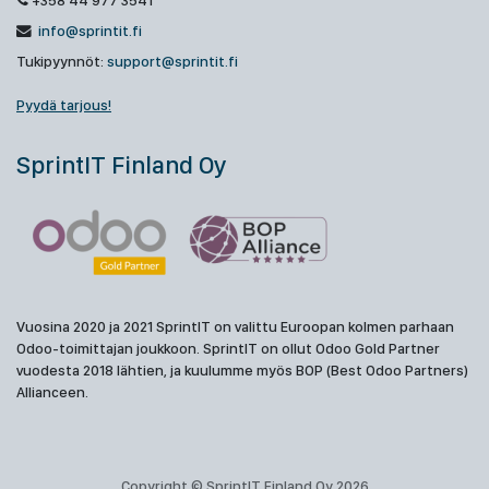
+358 44 977 3541
info@sprintit.fi
Tukipyynnöt:
support@sprintit.fi
Pyydä tarjous!
SprintIT Finland Oy
Vuosina 2020 ja 2021 SprintIT on valittu Euroopan kolmen parhaan
Odoo-toimittajan joukkoon. SprintIT on ollut Odoo Gold Partner
vuodesta 2018 lähtien, ja kuulumme myös BOP (Best Odoo Partners)
Allianceen.
Copyright © SprintIT Finland Oy 2026