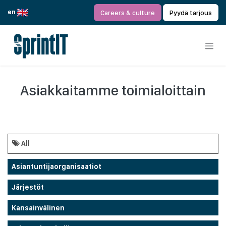
Siirry sisältöön
en
Careers & culture
Pyydä tarjous
Asiakkaitamme toimialoittain
All
Asiantuntijaorganisaatiot
Järjestöt
Kansainvälinen